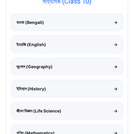
মাধ্যমিক (Class 10)
বাংলাা (Bengali)
→
ইংরেজি (English)
→
ভূগোল (Geography)
→
ইতিহাস (History)
→
জীবন বিজ্ঞান (Life Science)
→
গণিত (Mathematics)
→