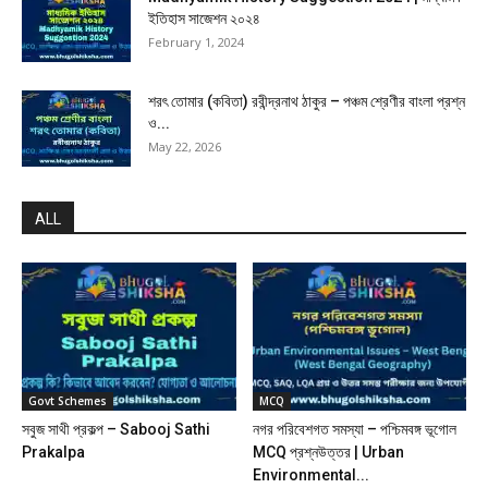
ইতিহাস সাজেশন ২০২৪
February 1, 2024
শরৎ তোমার (কবিতা) রবীন্দ্রনাথ ঠাকুর – পঞ্চম শ্রেণীর বাংলা প্রশ্ন
ও...
May 22, 2026
ALL
Govt Schemes
MCQ
সবুজ সাথী প্রকল্প – Sabooj Sathi
নগর পরিবেশগত সমস্যা – পশ্চিমবঙ্গ ভূগোল
Prakalpa
MCQ প্রশ্নউত্তর | Urban
Environmental...