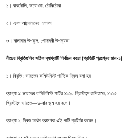
১। বারদৌলি, অযোধ্যা, চৌরিচৌরা
২। একা আন্দোলনের এলাকা
৩। মালাবার উপকূল, গোদাবরী উপত্যকা
নীচের বিবৃতিগুলির সঠিক ব্যাখ্যাটি নির্বাচন করো (প্রতিটি প্রশ্নের মান-১)
১। বিবৃতি : ভারতের কমিউনিস্ট পার্টিকে দ্বিজ বলা হয়।
ব্যাখ্যা ১: ভারতের কমিউনিস্ট পার্টির ১৯২০ খ্রিস্টাব্দে রাশিয়াতে, ১৯২৫
খ্রিস্টাব্দে ভারতে—দু-বার জন্ম হয় বলে।
ব্যাখ্যা ২: দ্বিজ অর্থাৎ ব্রাত্মণরা এই পার্টি প্রতিষ্ঠা করেন।
ব্যাখ্যা ৩: এই দলের বেশিরভাগ সদস্য দ্বিজ ছিল।