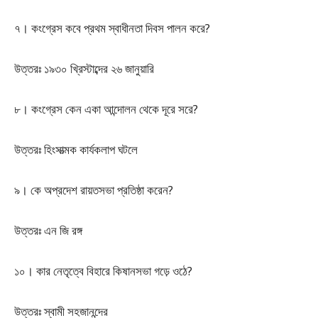
৭। কংগ্রেস কবে প্রথম স্বাধীনতা দিবস পালন করে?
উত্তরঃ ১৯৩০ খ্রিস্টাব্দের ২৬ জানুয়ারি
৮। কংগ্রেস কেন একা আন্দোলন থেকে দূরে সরে?
উত্তরঃ হিংসাত্মক কার্যকলাপ ঘটলে
৯। কে অপ্রদেশ রায়তসভা প্রতিষ্ঠা করেন?
উত্তরঃ এন জি রঙ্গ
১০। কার নেতৃত্বে বিহারে কিষানসভা গড়ে ওঠে?
উত্তরঃ স্বামী সহজানন্দের