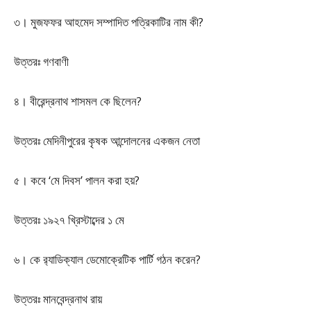
৩। মুজফফর আহমেদ সম্পাদিত পত্রিকাটির নাম কী?
উত্তরঃ গণবাণী
৪। বীরেন্দ্রনাথ শাসমল কে ছিলেন?
উত্তরঃ মেদিনীপুরের কৃষক আন্দোলনের একজন নেতা
৫। কবে ‘মে দিবস’ পালন করা হয়?
উত্তরঃ ১৯২৭ খ্রিস্টাব্দের ১ মে
৬। কে র‍্যাডিক্যাল ডেমোক্রেটিক পার্টি গঠন করেন?
উত্তরঃ মানবেন্দ্রনাথ রায়