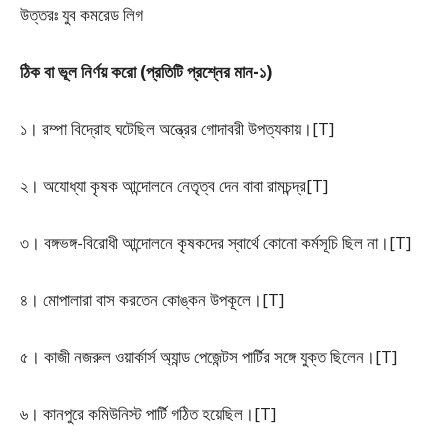
উত্তরঃ যুব কমরেড লিগ
ঠিক বা ভূল নির্ণয় করো (প্রতিটি প্রশ্নের মান-১)
১। রম্পা বিদ্রোহ ঘটেছিল অন্ত্রের গোদাবরী উপত্যকায়।[T]
২। অযোধ্যা কৃষক আন্দোলনে নেতৃত্ব দেন বাবা রামচন্দ্র[T]
৩। বঙ্গভঙ্গ-বিরোধী আন্দোলনে কৃষকদের স্বার্থে কোনো কর্মসূচি ছিল না।[T]
৪। মোপালারা বাস করতেন কোঙ্কন উপকূলে।[T]
৫। কাজী নজরুল ওয়ার্কার্স অ্যান্ড পেজেন্টস পার্টির সঙ্গে যুক্ত ছিলেন।[T]
৬। কানপুরে কমিউনিস্ট পার্টি গঠিত হয়েছিল।[T]