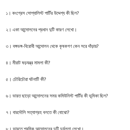
১। কংগ্রেস সোশ্যালিস্ট পার্টির উদ্দেশ্য কী ছিল?
২। একা আন্দোলনের প্রধান দুটি কারণ লেখো।
৩। বঙ্গভঙ্গ-বিরোধী আন্দোলন থেকে কৃষকগণ কেন সরে দাঁড়ায়?
৪। মীরাট ষড়যন্ত্র মামলা কী?
৫। চৌরিচৌরা ঘটনাটি কী?
৬। ভারত ছাড়ো আন্দোলনের সময় কমিউনিস্ট পার্টির কী ভূমিকা ছিল?
৭। বারদৌলি সত্যাগ্রহ বলতে কী বোঝো?
৮। ভারতে শ্রমিক আন্দোলনের দুটি দুর্বলতা লেখো।