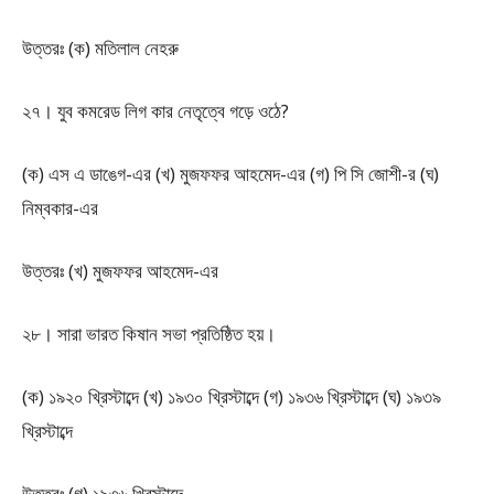
উত্তরঃ (ক) মতিলাল নেহরু
২৭। যুব কমরেড লিগ কার নেতৃত্বে গড়ে ওঠে?
(ক) এস এ ডাঙেগ-এর (খ) মুজফফর আহমেদ-এর (গ) পি সি জোশী-র (ঘ)
নিম্বকার-এর
উত্তরঃ (খ) মুজফফর আহমেদ-এর
২৮। সারা ভারত কিষান সভা প্রতিষ্ঠিত হয়।
(ক) ১৯২০ খ্রিস্টাব্দে (খ) ১৯৩০ খ্রিস্টাব্দে (গ) ১৯৩৬ খ্রিস্টাব্দে (ঘ) ১৯৩৯
খ্রিস্টাব্দে
উত্তরঃ (গ) ১৯৩৬ খ্রিস্টাব্দে