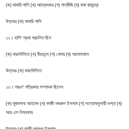
(ক) মাদারি পাশি (খ) আম্বেদকর (গ) গান্ধীজি (ঘ) বাবা রামচন্দ্র
উত্তরঃ (ক) মাদারি পাশি
১২। হালি’ প্রথা প্রচলিত ছিল
(ক) বারদৌলিতে (খ) বীরভূমে (গ) খেদায় (ঘ) আমেদাবাদে
উত্তরঃ (ক) বারদৌলিতে
১৩। লাঙল’ পত্রিকার সম্পাদক ছিলেন
(ক) মুজফফর আহমেদ (খ) কাজী নজরুল ইসলাম (গ) সন্তোষকুমারী গুপ্তা (ঘ)
আর এস নিম্বকার
উত্তরঃ (খ) কাজী নজরুল ইসলাম