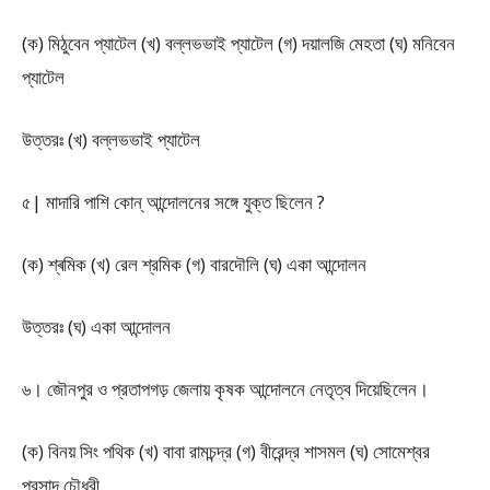
(ক) মিঠুবেন প্যাটেল (খ) বল্লভভাই প্যাটেল (গ) দয়ালজি মেহতা (ঘ) মনিবেন
প্যাটেল
উত্তরঃ (খ) বল্লভভাই প্যাটেল
৫| মাদারি পাশি কোন্ আন্দোলনের সঙ্গে যুক্ত ছিলেন ?
(ক) শ্ৰমিক (খ) রেল শ্রমিক (গ) বারদৌলি (ঘ) একা আন্দোলন
উত্তরঃ (ঘ) একা আন্দোলন
৬। জৌনপুর ও প্রতাপগড় জেলায় কৃষক আন্দোলনে নেতৃত্ব দিয়েছিলেন।
(ক) বিনয় সিং পথিক (খ) বাবা রামচন্দ্র (গ) বীরেন্দ্র শাসমল (ঘ) সোমেশ্বর
প্রসাদ চৌধুরী