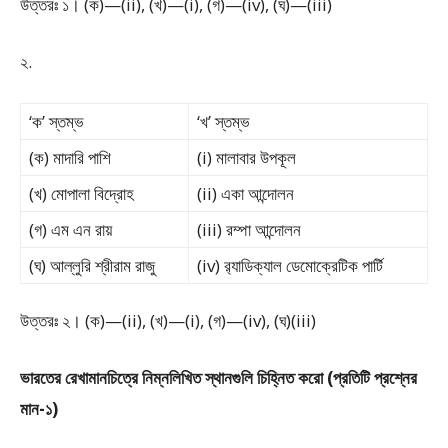
উত্তরঃ ১। (ক)—(ii), (খ)—(i), (গ)—(iv), (ঘ)—(iii)
২.
‘ক’ স্তম্ভ
‘খ’ স্তম্ভ
(ক) মাদারি পাশি
(i) মালাবার উপকূল
(খ) মোপালা বিদ্রোহ
(ii) একা আন্দোলন
(গ) এম এন রায়
(iii) রম্পা আন্দোলন
(ঘ) আল্লুরি শ্রীরাম রাজু
(iv) র‍্যাডিক্যাল ডেমোক্রেটিক পার্টি
উত্তরঃ ২। (ক)—(ii), (খ)—(i), (গ)—(iv), (ঘ)(iii)
ভারতের রেখামানচিত্রে নিম্নলিখিত স্থানগুলি চিহ্নিত করো (প্রতিটি প্রশ্নের
মান-১)