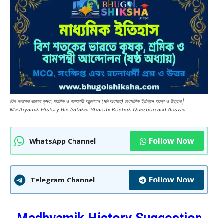
বিশ শতকের ভারতে কৃষক, শ্রমিক ও বামপন্থী আন্দোলন (ষষ্ঠ অধ্যায়) মাধ্যমিক ইতিহাস প্রশ্ন ও উত্তর |
Madhyamik History Bis Sataker Bharote Krishok Question and Answer
Follow Now
WhatsApp Channel
Follow Now
Telegram Channel