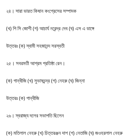
২৪। সারা ভারত কিষান কংগ্রেসের সম্পাদক
(খ) পি সি জোশী (গ) আচার্য নরেন্দ্র দেব (ঘ) এস এ ডাঙ্গে
উত্তরঃ (ক) স্বামী সহজানন্দ সরস্বতী
২৫। সবরমতী আশ্রম প্রতিষ্ঠা রেন।
(ক) গান্ধীজি (খ) সুভাষচন্দ্র (গ) নেহরু (ঘ) জিন্না
উত্তরঃ (ক) গান্ধীজি
২৬। স্বরাজ্য দলের সভাপতি ছিলেন
(ক) মতিলাল নেহরু (খ) চিত্তরঞ্জন দাশ (গ) নেতাজি (ঘ) জওহরলাল নেহরু