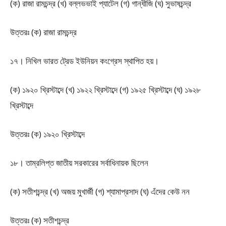
(ক) রাজা রামচন্দ্র (খ) বল্লভভাই প্যাটেল (গ) গান্ধীজি (ঘ) সুভাষচন্দ্র
উত্তরঃ (ক) রাজা রামচন্দ্র
১৭। নিখিল ভারত ট্রেড ইউনিয়ন কংগ্রেস স্থাপিত হয়।
(ক) ১৯২০ খ্রিস্টাব্দে (খ) ১৯২২ খ্রিস্টাব্দে (গ) ১৯২৫ খ্রিস্টাব্দে (ঘ) ১৯২৮
খ্রিস্টাব্দে
উত্তরঃ (ক) ১৯২০ খ্রিস্টাব্দে
১৮। তাম্রলিপ্ত জাতীয় সরকারের সর্বাধিনায়ক ছিলেন
(ক) সতীশচন্দ্র (খ) অজয় মুখার্জী (গ) শ্যামাপ্রসাদ (ঘ) এঁদের কেউ নন
উত্তরঃ (ক) সতীশচন্দ্র