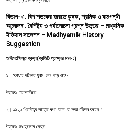
বিভাগ-খ : বিশ শতকের ভারতে কৃষক, শ্রমিক ও বামপন্থী
আন্দোলন : বৈশিষ্ট্য ও পর্যালোচনা প্রশ্ন উত্তর – মাধ্যমিক
ইতিহাস সাজেশন – Madhyamik History
Suggestion
অতিসংক্ষিপ্ত প্রশ্ন(প্রতিটি প্রশ্নের মান-১)
১। কোথায় পতিদার যুবমণ্ডল গড়ে ওঠে?
উত্তরঃ বারদৌলিতে
২। ১৯২৯ খ্রিস্টাব্দে লাহোর কংগ্রেসে কে সভাপতিত্ব করেন ?
উত্তরঃ জওহরলাল নেহরু