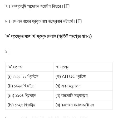
৭। বকস্তভূমি আন্দোলন হয়েছিল বিহারে।[T]
৮। এম এন রায়ের প্রকৃত নাম নরেন্দ্রনাথ ভট্টাচার্য।[T]
‘ক’ স্তম্ভের সঙ্গে ‘খ’ স্তম্ভ মেলাও (প্রতিটি প্রশ্নের মান-১)
১।
‘ক’ স্তম্ভ
‘খ’ স্তম্ভ
(i) ১৯২১-২২ খ্রিস্টাব্দ
(ক) AITUC প্রতিষ্ঠা
(ii) ১৯২০ খ্রিস্টাব্দ
(খ) একা আন্দোলন
(iii) ১৯৩৪ খ্রিস্টাব্দ
(গ) বারদৌলি সত্যাগ্রহ
(iv) ১৯২৬ খ্রিস্টাব্দ
(ঘ) কংগ্রেস সমাজতন্ত্রী দল