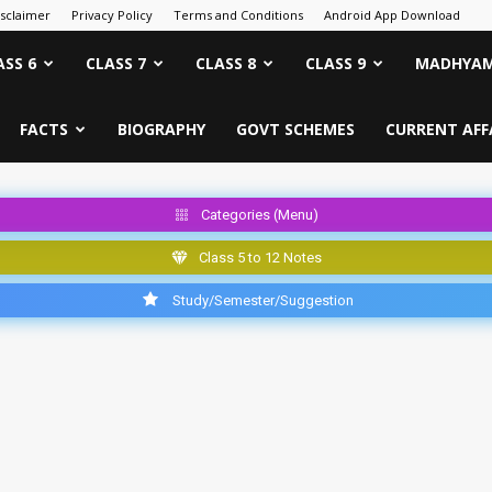
isclaimer
Privacy Policy
Terms and Conditions
Android App Download
ASS 6
CLASS 7
CLASS 8
CLASS 9
MADHYAM
FACTS
BIOGRAPHY
GOVT SCHEMES
CURRENT AFF
Categories (Menu)
Class 5 to 12 Notes
Study/Semester/Suggestion