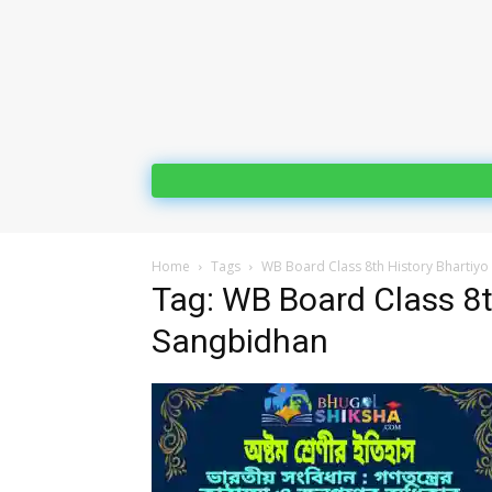
Home
Tags
WB Board Class 8th History Bhartiy
Tag: WB Board Class 8t
Sangbidhan