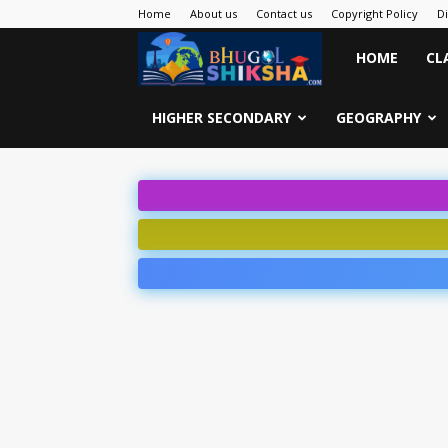
Home
About us
Contact us
Copyright Policy
D
Bhugol
HOME
CL
Shiksha
HIGHER SECONDARY
GEOGRAPHY