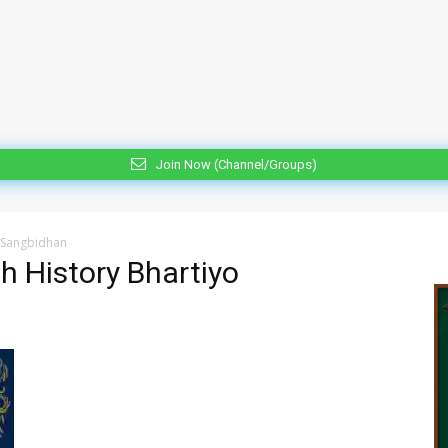
Join Now (Channel/Groups)
o Sangbidhan
h History Bhartiyo