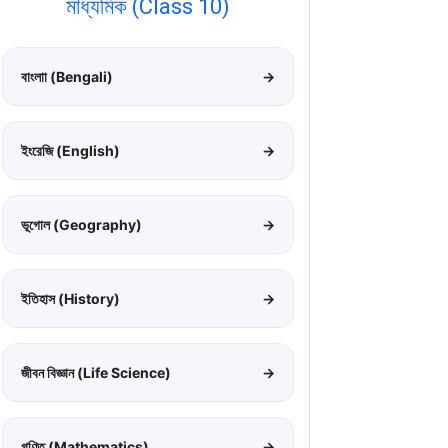
মাধ্যমিক (Class 10)
বাংলাা (Bengali)
→
ইংরেজি (English)
→
ভূগোল (Geography)
→
ইতিহাস (History)
→
জীবন বিজ্ঞান (Life Science)
→
গণিত (Mathematics)
→