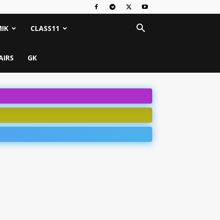
IK
CLASS11
AIRS
GK