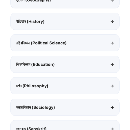
ইতিহাস (History)
→
রাষ্ট্রবিজ্ঞান (Political Science)
→
শিক্ষাবিজ্ঞান (Education)
→
দর্শন (Philosophy)
→
সমাজবিজ্ঞান (Sociology)
→
সংস্কৃত (Sanskrit)
→