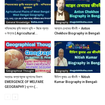
General Knowledge
Biography
পশ্চিমবঙ্গের কৃষি সমতল ভূমি – জিকে প্রশ্ন
আন্তন চেখভের জীবনী – Anton
ও উত্তর | Agricultural...
Chekhov Biography in Bengali
Geographical Thought
Biography
অধ্যায়ঃ কল্যাণমূলক ভূগােলের বিকাশ
নীতিশ কুমার এর জীবনী – Nitish
EMERGENCE OF WELFARE
Kumar Biography in Bengali
GEOGRAPHY | ভূগোল (...