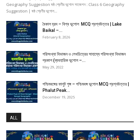
Geography Suggestion ষষ্ঠ শ্রেণীর ভূগোল সাজেশন : Class 6 Geography
Suggestion | ষষ্ঠ শ্রেণীর ভূগোল...
বৈকাল হ্রদ – বিশ্ব ভূগোল MCQ প্রশ্নউত্তর | Lake
Baikal –...
February 8, 2026
পরিসংখ্যা বিভাজন ও লেখচিত্রের সাহায্যে পরিসংখ্যা বিভাজন
প্রকাশ (ব্যবহারিক ভূগোল –...
May 29, 2022
পশ্চিমবঙ্গের ফালুট শৃঙ্গ – পশ্চিমবঙ্গ ভূগোল MCQ প্রশ্নউত্তর |
Phalut Peak...
December 19, 2025
ALL