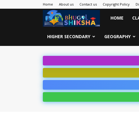
Home
About us
Contact us
Copyright Policy
D
Bhugol
HOME
CL
Shiksha
HIGHER SECONDARY
GEOGRAPHY