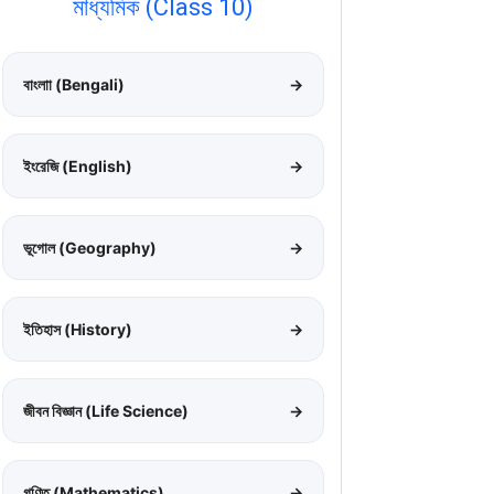
মাধ্যমিক (Class 10)
বাংলাা (Bengali)
→
ইংরেজি (English)
→
ভূগোল (Geography)
→
ইতিহাস (History)
→
জীবন বিজ্ঞান (Life Science)
→
গণিত (Mathematics)
→