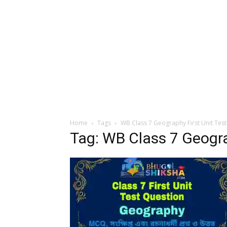
Home
Tags
WB Class 7 Geography First Unit Tes
Tag: WB Class 7 Geogra