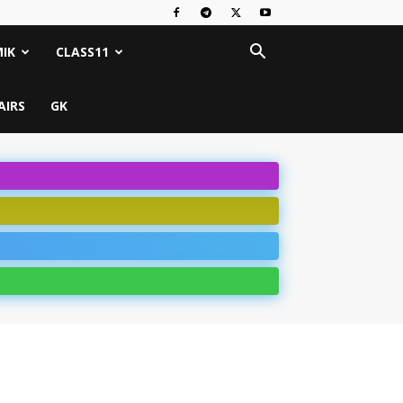
IK
CLASS11
AIRS
GK