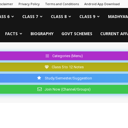
isclaimer
Privacy Policy
Terms and Conditions
Android App Download
ASS 6
CLASS 7
CLASS 8
CLASS 9
MADHYAM
FACTS
BIOGRAPHY
GOVT SCHEMES
CURRENT AFF
Categories (Menu)
Class 5 to 12 Notes
Study/Semester/Suggestion
Join Now (Channel/Groups)