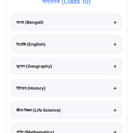
মাধ্যমিক (Class 10)
বাংলাা (Bengali)
→
ইংরেজি (English)
→
ভূগোল (Geography)
→
ইতিহাস (History)
→
জীবন বিজ্ঞান (Life Science)
→
গণিত (Mathematics)
→