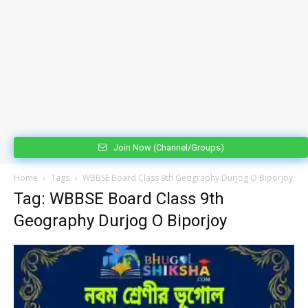
Join Now (Channel/Groups)
Home
Tags
WBBSE Board Class 9th Geography Durjog O Biporjoy
Tag: WBBSE Board Class 9th
Geography Durjog O Biporjoy