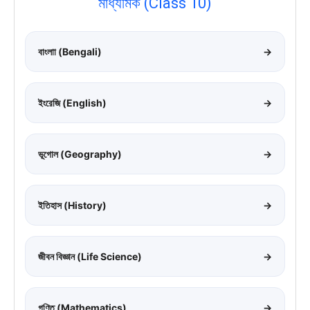
মাধ্যমিক (Class 10)
বাংলাা (Bengali)
→
ইংরেজি (English)
→
ভূগোল (Geography)
→
ইতিহাস (History)
→
জীবন বিজ্ঞান (Life Science)
→
গণিত (Mathematics)
→