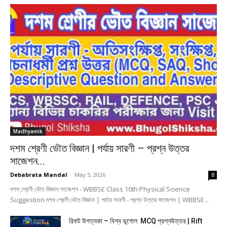
Madhyamik
দশম শ্রেণী ভৌত বিজ্ঞান | পর্যায় সারণী – প্রশ্ন উত্তর
সাজেশন...
Debabrata Mandal
-
May 5, 2026
0
দশম শ্রেণী ভৌত বিজ্ঞান সাজেশন - WBBSE Class 10th Physical Science
Suggestion দশম শ্রেণী ভৌত বিজ্ঞান | পর্যায় সারণী - প্রশ্ন উত্তর সাজেশন | WBBSE...
রিফট উপত্যকা – বিশ্ব ভূগোল MCQ প্রশ্নউত্তর | Rift