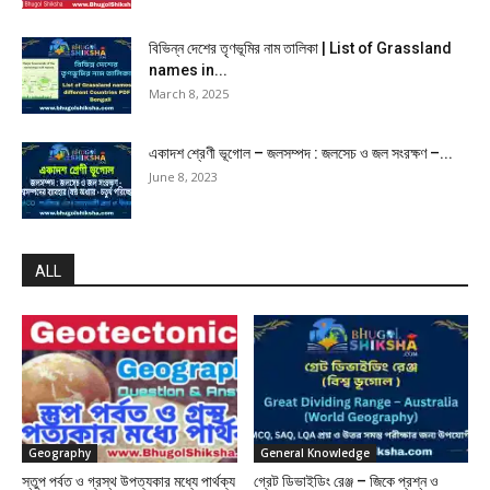
বিভিন্ন দেশের তৃণভূমির নাম তালিকা | List of Grassland
names in...
March 8, 2025
একাদশ শ্রেণী ভূগোল – জলসম্পদ : জলসেচ ও জল সংরক্ষণ –...
June 8, 2023
ALL
Geography
General Knowledge
স্তুপ পর্বত ও গ্রস্থ উপত্যকার মধ্যে পার্থক্য
গ্রেট ডিভাইডিং রেঞ্জ – জিকে প্রশ্ন ও