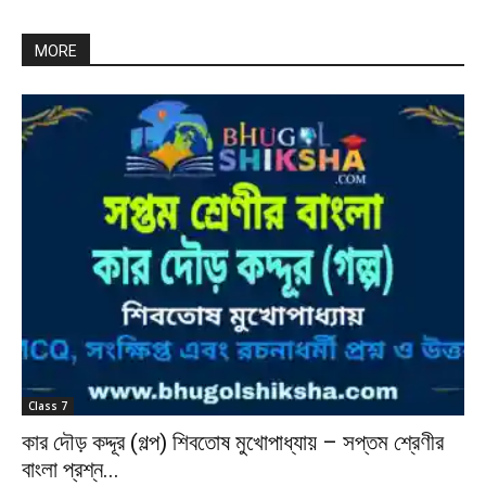
MORE
Class 7
কার দৌড় কদ্দূর (গল্প) শিবতোষ মুখোপাধ্যায় – সপ্তম শ্রেণীর
বাংলা প্রশ্ন...