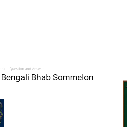
melon Question and Answer
 Bengali Bhab Sommelon