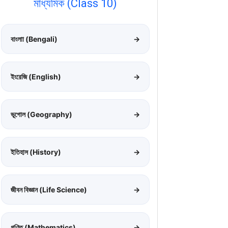
মাধ্যমিক (Class 10)
বাংলাা (Bengali)
→
ইংরেজি (English)
→
ভূগোল (Geography)
→
ইতিহাস (History)
→
জীবন বিজ্ঞান (Life Science)
→
গণিত (Mathematics)
→