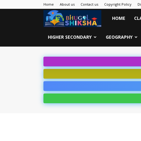
Home
About us
Contact us
Copyright Policy
D
Bhugol
HOME
CL
Shiksha
HIGHER SECONDARY
GEOGRAPHY