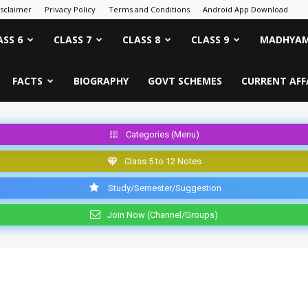
isclaimer
Privacy Policy
Terms and Conditions
Android App Download
ASS 6
CLASS 7
CLASS 8
CLASS 9
MADHYAM
FACTS
BIOGRAPHY
GOVT SCHEMES
CURRENT AFF
Categories (Menu)
Class 5 to 12 Notes
Study/Semester/Suggestion
Join Now (Channel/Groups)