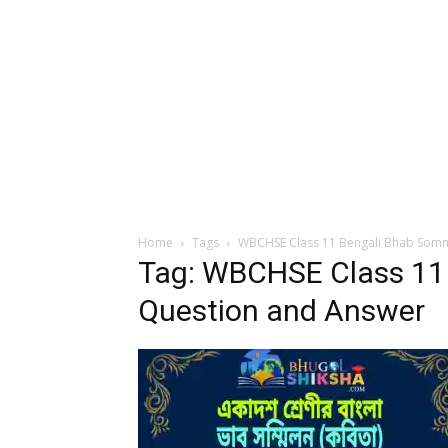
Home
Tags
WBCHSE Class 11 Bengali Bhab Som
Tag: WBCHSE Class 11
Question and Answer