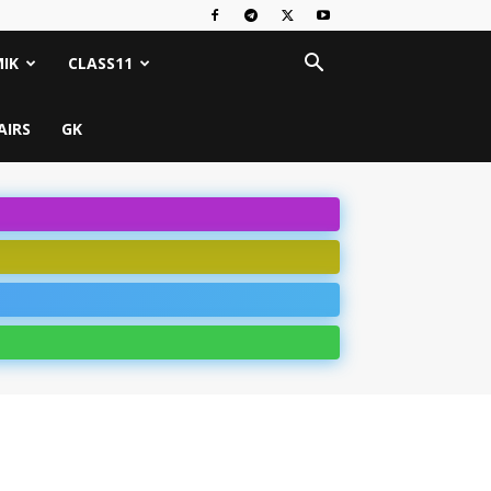
IK
CLASS11
AIRS
GK