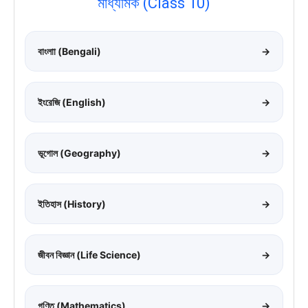
মাধ্যমিক (Class 10)
বাংলাা (Bengali)
→
ইংরেজি (English)
→
ভূগোল (Geography)
→
ইতিহাস (History)
→
জীবন বিজ্ঞান (Life Science)
→
গণিত (Mathematics)
→