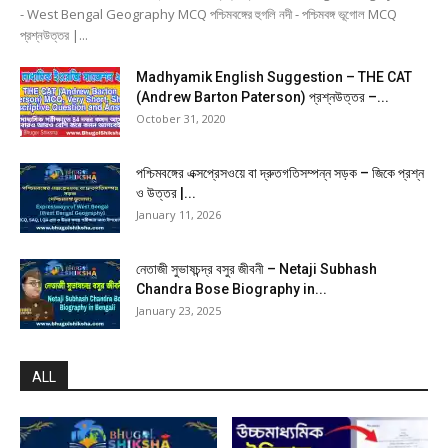
- West Bengal Geography MCQ পশ্চিমবঙ্গের হুগলি নদী - পশ্চিমবঙ্গ ভূগোল MCQ
প্রশ্নউত্তর |...
Madhyamik English Suggestion – THE CAT
(Andrew Barton Paterson) প্রশ্নউত্তর –...
October 31, 2020
পশ্চিমবঙ্গের এক্সপ্রেসওয়ে বা দ্রুতগতিসম্পন্ন সড়ক – জিকে প্রশ্ন
ও উত্তর |...
January 11, 2026
নেতাজী সুভাষচন্দ্র বসুর জীবনী – Netaji Subhash
Chandra Bose Biography in...
January 23, 2025
ALL