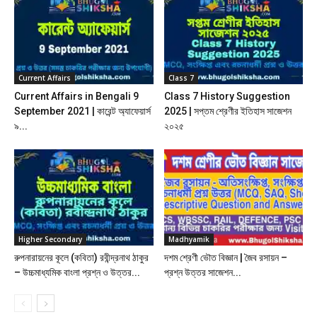
Current Affairs
Class 7
Current Affairs in Bengali 9
Class 7 History Suggestion
September 2021 | কারেন্ট অ্যাফেয়ার্স
2025 | সপ্তম শ্রেণীর ইতিহাস সাজেশন
৯...
২০২৫
Higher Secondary
Madhyamik
রুপনারায়নের কূলে (কবিতা) রবীন্দ্রনাথ ঠাকুর
দশম শ্রেণী ভৌত বিজ্ঞান | জৈব রসায়ন –
– উচ্চমাধ্যমিক বাংলা প্রশ্ন ও উত্তর...
প্রশ্ন উত্তর সাজেশন...