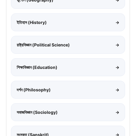
ইতিহাস (History)
→
রাষ্ট্রবিজ্ঞান (Political Science)
→
শিক্ষাবিজ্ঞান (Education)
→
দর্শন (Philosophy)
→
সমাজবিজ্ঞান (Sociology)
→
সংস্কৃত (Sanskrit)
→