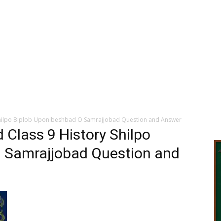
Shilpo Biplob Uponibeshbad O Samrajjobad Question and Answer
 Class 9 History Shilpo
 Samrajjobad Question and