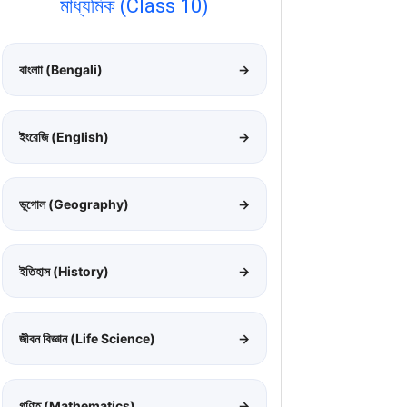
মাধ্যমিক (Class 10)
বাংলাা (Bengali)
→
ইংরেজি (English)
→
ভূগোল (Geography)
→
ইতিহাস (History)
→
জীবন বিজ্ঞান (Life Science)
→
গণিত (Mathematics)
→