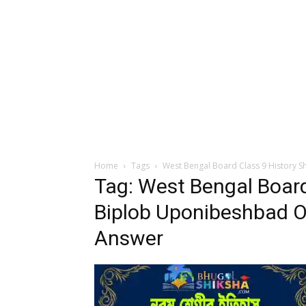
Home
Tags
West Bengal Board Class 9 History 
Tag: West Bengal Board
Biplob Uponibeshbad O
Answer