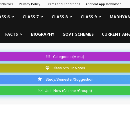
isclaimer
Privacy Policy
Terms and Conditions
Android App Download
ASS 6
CLASS 7
CLASS 8
CLASS 9
MADHYAM
FACTS
BIOGRAPHY
GOVT SCHEMES
CURRENT AFF
Categories (Menu)
Class 5 to 12 Notes
Study/Semester/Suggestion
Join Now (Channel/Groups)