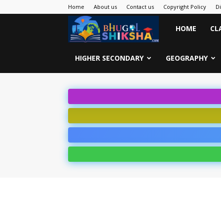
Home
About us
Contact us
Copyright Policy
D
Bhugol
HOME
CL
Shiksha
HIGHER SECONDARY
GEOGRAPHY