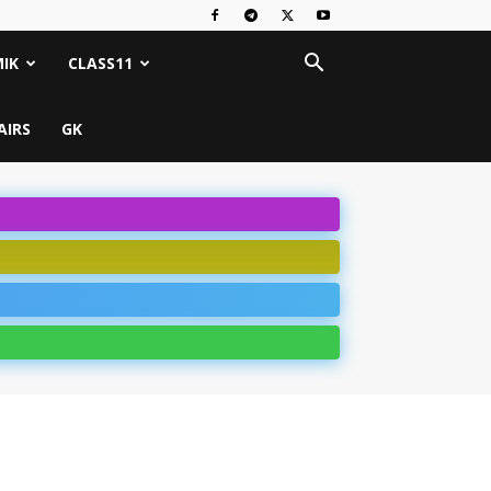
IK
CLASS11
AIRS
GK