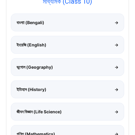
মাধ্যমিক (Class 10)
বাংলাা (Bengali)
→
ইংরেজি (English)
→
ভূগোল (Geography)
→
ইতিহাস (History)
→
জীবন বিজ্ঞান (Life Science)
→
গণিত (Mathematics)
→