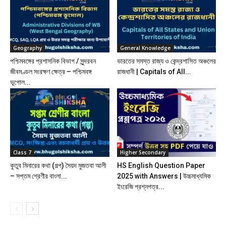
Geography
General Knowledge
পশ্চিমবঙ্গের প্রশাসনিক বিভাগ / সুন্দরবন
ভারতের সমস্ত রাজ্য ও কেন্দ্রশাসিত অঞ্চলের
জীবমণ্ডল সংরক্ষণ ক্ষেত্র – পশ্চিমবঙ্গ
রাজধানী | Capitals of All...
ভূগোল...
Class 7
Higher Secondary
কুতুব মিনারের কথা (গল্প) সৈয়দ মুজতবা আলী
HS English Question Paper
– সপ্তম শ্রেণীর বাংলা...
2025 with Answers | উচ্চমাধ্যমিক
ইংরেজি প্রশ্নপত্র...