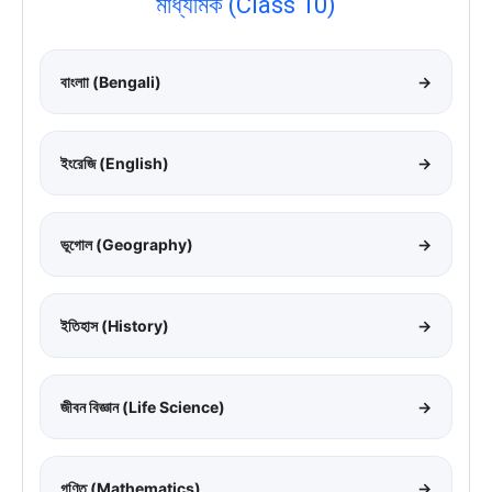
মাধ্যমিক (Class 10)
বাংলাা (Bengali)
→
ইংরেজি (English)
→
ভূগোল (Geography)
→
ইতিহাস (History)
→
জীবন বিজ্ঞান (Life Science)
→
গণিত (Mathematics)
→