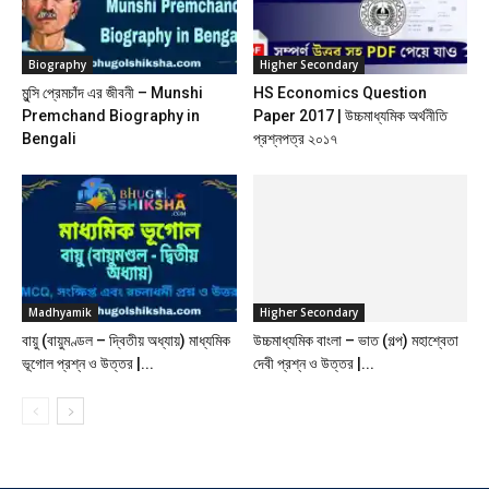
Biography
Higher Secondary
মুন্সি প্রেমচাঁদ এর জীবনী – Munshi
HS Economics Question
Premchand Biography in
Paper 2017 | উচ্চমাধ্যমিক অর্থনীতি
Bengali
প্রশ্নপত্র ২০১৭
Madhyamik
Higher Secondary
বায়ু (বায়ুমণ্ডল – দ্বিতীয় অধ্যায়) মাধ্যমিক
উচ্চমাধ্যমিক বাংলা – ভাত (গল্প) মহাশ্বেতা
ভূগোল প্রশ্ন ও উত্তর |...
দেবী প্রশ্ন ও উত্তর |...