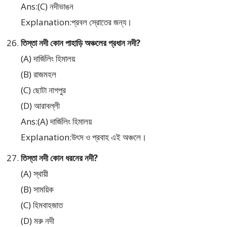
Ans:(C) নদীভাঙন
Explanation:প্রবল স্রোতের জন্য।
তিস্তা নদী কোন পাহাড়ি অঞ্চলের প্রধান নদী?
(A) দার্জিলিং হিমালয়
(B) রাজমহল
(C) ছোটা নাগপুর
(D) আরাবল্লী
Ans:(A) দার্জিলিং হিমালয়
Explanation:উৎস ও প্রবাহ এই অঞ্চলে।
তিস্তা নদী কোন ধরনের নদী?
(A) স্থায়ী
(B) সাময়িক
(C) হিমবাহজাত
(D) মরু নদী