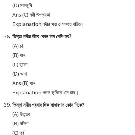
(D) মরুভূমি
Ans:(C) নদী উপত্যকা
Explanation:নদীর ক্ষয় ও সঞ্চয়ে গঠিত।
তিস্তা নদীর তীরে কোন চাষ বেশি হয়?
(A) চা
(B) ধান
(C) তুলো
(D) আখ
Ans:(B) ধান
Explanation:পলল ভূমিতে ধান চাষ।
তিস্তা নদীর প্রবাহ দিক সাধারণত কোন দিকে?
(A) উত্তর
(B) দক্ষিণ
(C) পূর্ব