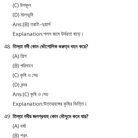
(C) উপকূল
(D) মালভূমি
Ans:(B) তরাই–দুয়ার্স
Explanation:পলল জমে উর্বরতা বাড়ে।
তিস্তা নদী কোন ভৌগোলিক গুরুত্ব বহন করে?
(A) শিল্প
(B) পরিবহন
(C) কৃষি ও সেচ
(D) বন্দর
Ans:(C) কৃষি ও সেচ
Explanation:উত্তরবঙ্গের কৃষির ভিত্তি।
তিস্তা নদীর জলপ্রবাহ কোন মৌসুমে কমে যায়?
(A) বর্ষা
(B) শরৎ