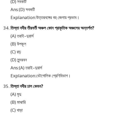
(D) সবকটি
Ans:(D) সবকটি
Explanation:উত্তরবঙ্গের বহু জেলায় প্রভাব।
তিস্তা নদীর তীরবর্তী অঞ্চল কোন প্রাকৃতিক অঞ্চলের অন্তর্গত?
(A) তরাই–দুয়ার্স
(B) উপকূল
(C) রাঢ়
(D) সুন্দরবন
Ans:(A) তরাই–দুয়ার্স
Explanation:ভৌগোলিক শ্রেণিবিভাগ।
তিস্তা নদীর ঢাল কেমন?
(A) মৃদু
(B) মাঝারি
(C) খাড়া