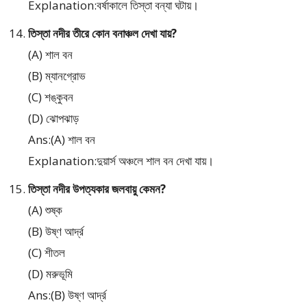
Explanation:বর্ষাকালে তিস্তা বন্যা ঘটায়।
তিস্তা নদীর তীরে কোন বনাঞ্চল দেখা যায়?
(A) শাল বন
(B) ম্যানগ্রোভ
(C) শঙ্কুবন
(D) ঝোপঝাড়
Ans:(A) শাল বন
Explanation:দুয়ার্স অঞ্চলে শাল বন দেখা যায়।
তিস্তা নদীর উপত্যকার জলবায়ু কেমন?
(A) শুষ্ক
(B) উষ্ণ আর্দ্র
(C) শীতল
(D) মরুভূমি
Ans:(B) উষ্ণ আর্দ্র