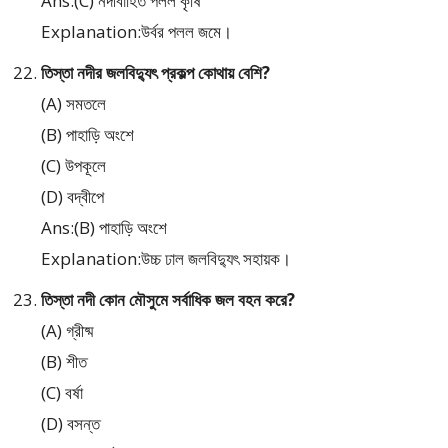
Ans:(C) নদীবাহিত পলল কৃষি
Explanation:উর্বর পলল জমে।
তিস্তা নদীর জলবিদ্যুৎ প্রকল্প কোথায় বেশি?
(A) সমতলে
(B) পাহাড়ি অংশে
(C) উপকূলে
(D) বদ্বীপে
Ans:(B) পাহাড়ি অংশে
Explanation:উচ্চ ঢাল জলবিদ্যুৎ সহায়ক।
তিস্তা নদী কোন মৌসুমে সর্বাধিক জল বহন করে?
(A) গ্রীষ্ম
(B) শীত
(C) বর্ষা
(D) বসন্ত