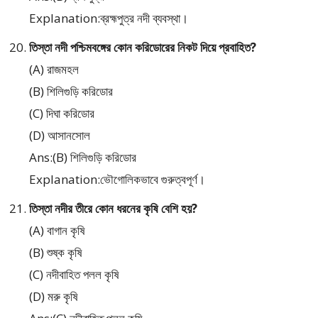
Explanation:ব্রহ্মপুত্র নদী ব্যবস্থা।
তিস্তা নদী পশ্চিমবঙ্গের কোন করিডোরের নিকট দিয়ে প্রবাহিত?
(A) রাজমহল
(B) শিলিগুড়ি করিডোর
(C) দিঘা করিডোর
(D) আসানসোল
Ans:(B) শিলিগুড়ি করিডোর
Explanation:ভৌগোলিকভাবে গুরুত্বপূর্ণ।
তিস্তা নদীর তীরে কোন ধরনের কৃষি বেশি হয়?
(A) বাগান কৃষি
(B) শুষ্ক কৃষি
(C) নদীবাহিত পলল কৃষি
(D) মরু কৃষি