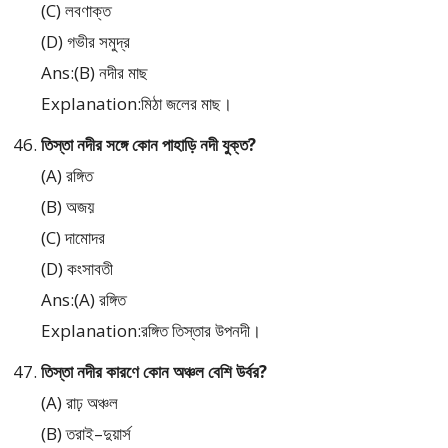
(C) লবণাক্ত
(D) গভীর সমুদ্র
Ans:(B) নদীর মাছ
Explanation:মিঠা জলের মাছ।
তিস্তা নদীর সঙ্গে কোন পাহাড়ি নদী যুক্ত?
(A) রঙ্গিত
(B) অজয়
(C) দামোদর
(D) কংসাবতী
Ans:(A) রঙ্গিত
Explanation:রঙ্গিত তিস্তার উপনদী।
তিস্তা নদীর কারণে কোন অঞ্চল বেশি উর্বর?
(A) রাঢ় অঞ্চল
(B) তরাই–দুয়ার্স