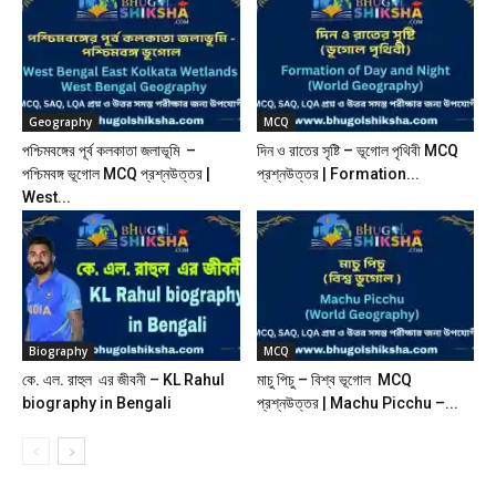
Geography
MCQ
পশ্চিমবঙ্গের পূর্ব কলকাতা জলাভূমি –
দিন ও রাতের সৃষ্টি – ভূগোল পৃথিবী MCQ
পশ্চিমবঙ্গ ভূগোল MCQ প্রশ্নউত্তর |
প্রশ্নউত্তর | Formation...
West...
Biography
MCQ
কে. এল. রাহুল এর জীবনী – KL Rahul
মাচু পিচু – বিশ্ব ভূগোল MCQ
biography in Bengali
প্রশ্নউত্তর | Machu Picchu –...