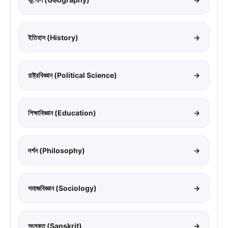
ইতিহাস (History)
→
রাষ্ট্রবিজ্ঞান (Political Science)
→
শিক্ষাবিজ্ঞান (Education)
→
দর্শন (Philosophy)
→
সমাজবিজ্ঞান (Sociology)
→
সংস্কৃত (Sanskrit)
→