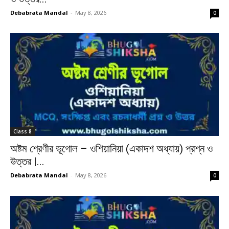
Debabrata Mandal
-
May 8, 2026
0
Class 8
অষ্টম শ্রেণীর ভূগোল – ওশিয়ানিয়া (একাদশ অধ্যায়) প্রশ্ন ও
উত্তর |...
Debabrata Mandal
-
May 8, 2026
0