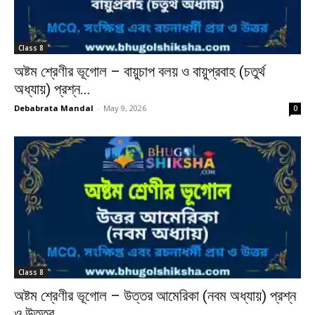
Class 8
অষ্টম শ্রেণীর ভূগোল – বায়ুচাপ বলয় ও বায়ুপ্রবাহ (চতুর্থ
অধ্যায়) প্রশ্ন...
Debabrata Mandal
-
May 9, 2026
0
Class 8
অষ্টম শ্রেণীর ভূগোল – উত্তর আমেরিকা (নবম অধ্যায়) প্রশ্ন
ও উত্তর...