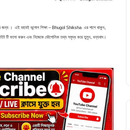
ইট টি ফলাে করুন এবং নিজেকে ভৌগােলিক তথ্য সমৃদ্ধ করে তুলুন, ধন্যবাদ।