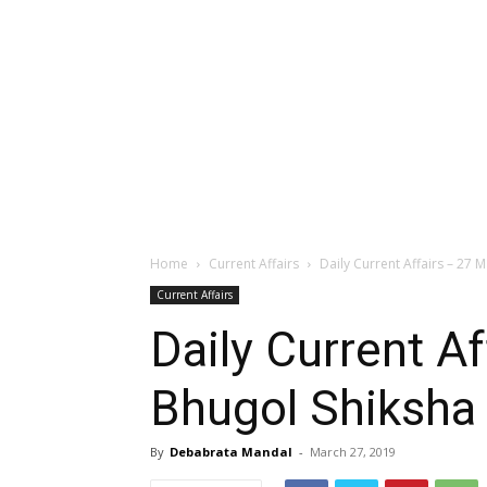
Home
Current Affairs
Daily Current Affairs – 27 
Current Affairs
Daily Current A
Bhugol Shiksha
By
Debabrata Mandal
-
March 27, 2019