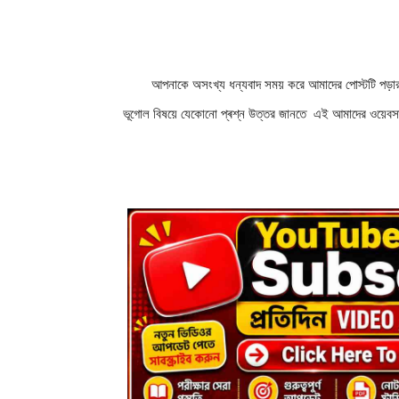
        আপনাকে অসংখ্য ধন্যবাদ সময় করে আমাদের পােস্টটি পড়ার জন্য ।  এই ভাবেই ভূগোল শিক্ষা – Bhugol Shiksha  এর পাশে থাকুন, 
ভূগোল বিষয়ে যেকোনো প্ৰশ্ন উত্তর জানতে  এই আমাদের ওয়েবসা