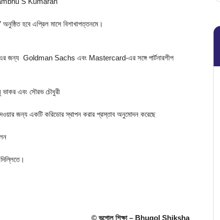
লেন Shambhu S Kumaran
ুষ্ঠিত হবে এপ্রিল মাসে বিশাখাপত্তনমে।
d”-এর জন্য  Goldman Sachs এবং Mastercard-এর সঙ্গে পার্টনারশীপ 
 ভাকর এবং সৌরভ চৌধুরী
তি দেওয়ার জন্য একটি করিডোর স্থাপন করার প্রস্তাব অনুমোদন করেছে
লেন
দিল্লিতে।
© ভূগোল শিক্ষা – Bhugol Shiksha