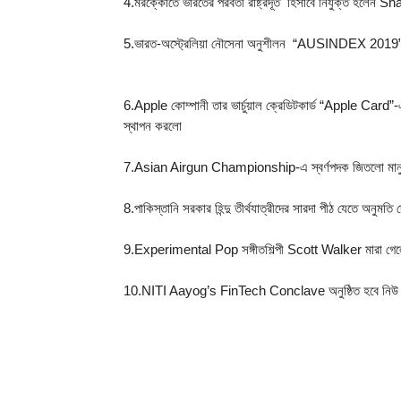
4.মরক্কোতে ভারতের পরবর্তী রাষ্ট্রদূত  হিসাবে নিযুক্ত হ
5.ভারত-অস্ট্রেলিয়া নৌসেনা অনুশীলন  “AUSINDEX 2019” অন
6.Apple কোম্পানী তার ভার্চুয়াল ক্রেডিটকার্ড “Apple Car
স্থাপন করলো
7.Asian Airgun Championship-এ স্বর্ণপদক জিতলো মানু
8.পাকিস্তানি সরকার হিন্দু তীর্থযাত্রীদের সারদা পীঠ যেতে অনুম
9.Experimental Pop সঙ্গীতশিল্পী Scott Walker মারা গে
10.NITI Aayog’s FinTech Conclave অনুষ্ঠিত হবে নিউ 