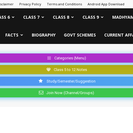
isclaimer
Privacy Policy
Terms and Conditions
Android App Download
ASS 6
CLASS 7
CLASS 8
CLASS 9
MADHYAM
FACTS
BIOGRAPHY
GOVT SCHEMES
CURRENT AFF
Categories (Menu)
Class 5 to 12 Notes
Study/Semester/Suggestion
Join Now (Channel/Groups)