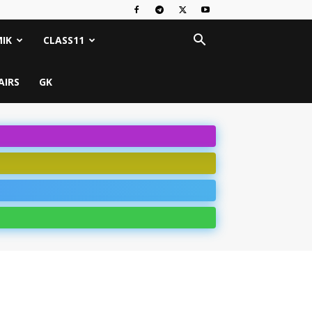
IK
CLASS11
AIRS
GK