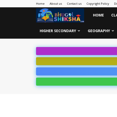
Home
About us
Contact us
Copyright Policy
D
Bhugol
HOME
CL
Shiksha
HIGHER SECONDARY
GEOGRAPHY