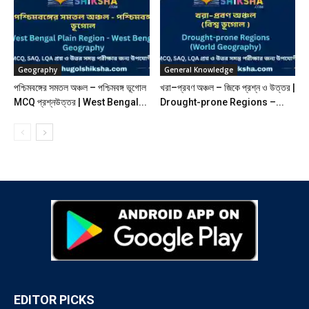
Geography
General Knowledge
পশ্চিমবঙ্গের সমতল অঞ্চল – পশ্চিমবঙ্গ ভূগোল
খরা–প্রবণ অঞ্চল – জিকে প্রশ্ন ও উত্তর |
MCQ প্রশ্নউত্তর | West Bengal...
Drought-prone Regions –...
EDITOR PICKS