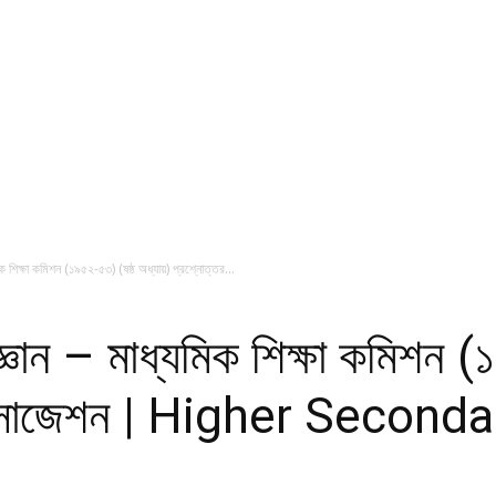
যমিক শিক্ষা কমিশন (১৯৫২-৫৩) (ষষ্ঠ অধ্যায়) প্রশ্নোত্তর...
বিজ্ঞান – মাধ্যমিক শিক্ষা কমিশন 
তর সাজেশন | Higher Secon