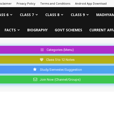
isclaimer
Privacy Policy
Terms and Conditions
Android App Download
ASS 6
CLASS 7
CLASS 8
CLASS 9
MADHYAM
FACTS
BIOGRAPHY
GOVT SCHEMES
CURRENT AFF
Categories (Menu)
Class 5 to 12 Notes
Study/Semester/Suggestion
Join Now (Channel/Groups)