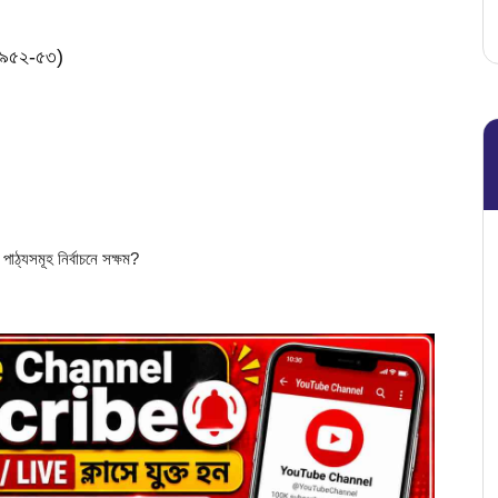
(১৯৫২-৫৩)
াঠ্যসমূহ নির্বাচনে সক্ষম?