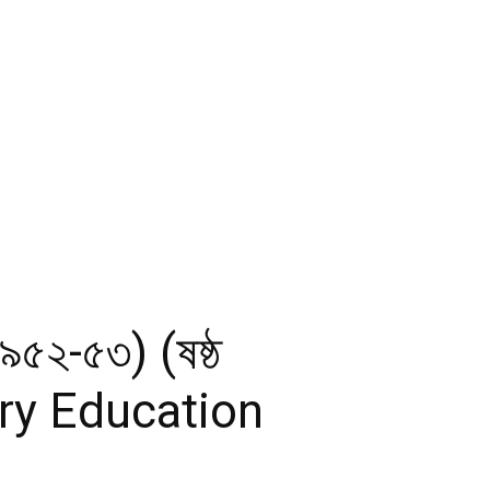
(১৯৫২-৫৩) (ষষ্ঠ
dary Education