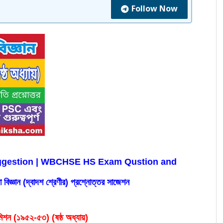
Follow Now
ggestion | WBCHSE HS Exam Qustion and 
বিজ্ঞান (দ্বাদশ শ্রেণীর) প্রশ্নোত্তর সাজেশন
কমিশন (১৯৫২-৫৩) (ষষ্ঠ অধ্যায়)