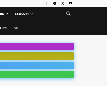
IK
CLASS11
AIRS
GK