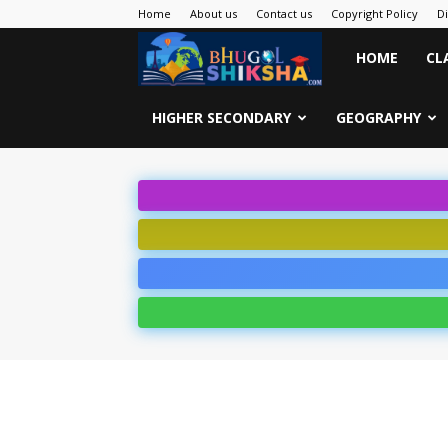
Home
About us
Contact us
Copyright Policy
D
Bhugol
HOME
CL
Shiksha
HIGHER SECONDARY
GEOGRAPHY