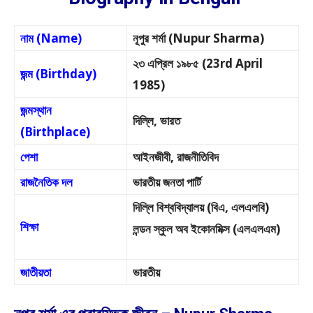
নাম (Name)
নূপুর শর্মা (Nupur Sharma)
২৩ এপ্রিল ১৯৮৫ (23rd April
জন্ম (Birthday)
1985)
জন্মস্থান
দিল্লি, ভারত
(Birthplace)
পেশা
আইনজীবী, রাজনীতিবিদ
রাজনৈতিক দল
ভারতীয় জনতা পার্টি
দিল্লি বিশ্ববিদ্যালয় (বিএ, এলএলবি)
শিক্ষা
লন্ডন স্কুল অব ইকোনমিক্স (এলএলএম)
জাতীয়তা
ভারতীয়