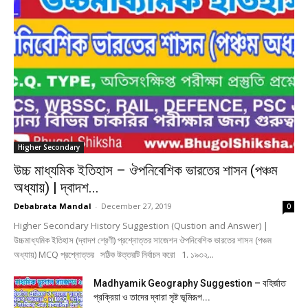
Higher Secondary
উচ্চ মাধ্যমিক ইতিহাস – ঔপনিবেশিক ভারতের শাসন (পঞ্চম
অধ্যায়) | দ্বাদশ...
Debabrata Mandal
-
December 27, 2019
0
Higher Secondary History Suggestion (Qustion and Answer) |
উচ্চমাধ্যমিক ইতিহাস (দ্বাদশ শ্রেণী) প্রশ্নোত্তর সাজেশন ঔপনিবেশিক ভারতের শাসন (পঞ্চম
অধ্যায়) MCQ প্রশ্নোত্তর সঠিক উত্তরটি নির্বাচন করো 1. ১৯৩২...
Madhyamik Geography Suggestion – বহির্জাত
প্রক্রিয়া ও তাদের দ্বারা সৃষ্ট ভূমিরূপ...