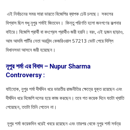
এই নির্বাচনের সময় সারা ভারতে বিজেপির ব্যাপক ঢেউ চলছে। সকলের
বিশ্বাস ছিল শুধু নূপুর শর্মাই জিতবেন। কিন্তু পরিণতি হলো জনগণের কল্পনার
বাইরে। বিজেপি প্রার্থী বা কংগ্রেস প্রার্থীও জয়ী হয়নি। বরং, এই দুজন ছাড়াও,
আম আদমি পার্টির নেতা অরবিন্দ কেজরিওয়াল 57213 ভোট পেয়ে দিল্লি
বিধানসভা আসনে জয়ী হয়েছেন।
নূপুর শর্মা এর বিবাদ – Nupur Sharma
Controversy :
যাইহোক, নুপুর শর্মা দীর্ঘদিন ধরে ভারতীয় রাজনীতির ক্ষেত্রে যুক্ত রয়েছেন এবং
দীর্ঘদিন ধরে বিজেপি দলের হয়ে কাজ করছেন। তবে গত কয়েক দিনে যতটা খ্যাতি
পেয়েছেন, ততটা তিনি পেতেন না।
নূপুর শর্মা কয়েকদিন ধরেই খবরে রয়েছেন এবং তারপর থেকে নূপুর শর্মা সর্বত্র