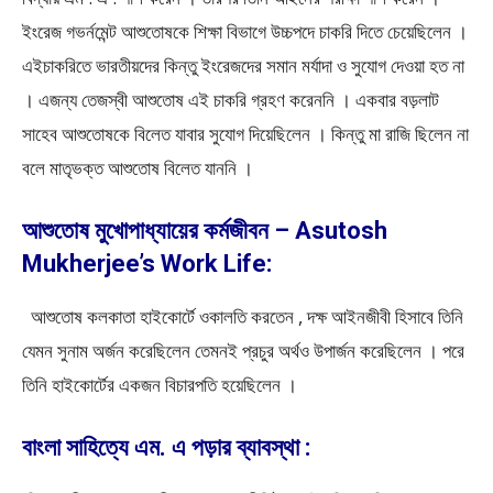
ইংরেজ গভর্নমেন্ট আশুতােষকে শিক্ষা বিভাগে উচ্চপদে চাকরি দিতে চেয়েছিলেন ।
এইচাকরিতে ভারতীয়দের কিন্তু ইংরেজদের সমান মর্যাদা ও সুযােগ দেওয়া হত না
। এজন্য তেজস্বী আশুতােষ এই চাকরি গ্রহণ করেননি । একবার বড়লাট
সাহেব আশুতােষকে বিলেত যাবার সুযােগ দিয়েছিলেন । কিন্তু মা রাজি ছিলেন না
বলে মাতৃভক্ত আশুতােষ বিলেত যাননি ।
আশুতোষ মুখোপাধ্যায়ের কর্মজীবন – Asutosh
Mukherjee’s Work Life:
আশুতােষ কলকাতা হাইকোর্টে ওকালতি করতেন , দক্ষ আইনজীবী হিসাবে তিনি
যেমন সুনাম অর্জন করেছিলেন তেমনই প্রচুর অর্থও উপার্জন করেছিলেন । পরে
তিনি হাইকোর্টের একজন বিচারপতি হয়েছিলেন ।
বাংলা সাহিত্যে এম. এ পড়ার ব্যাবস্থা :