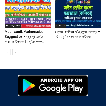
Madhyamik
Class 8
Madhyamik Mathematics
ছন্নছাড়া (কবিতা) অচিন্ত্যকুমার সেনগুপ্ত –
Suggestion – বৃত্তস্থ চতুর্ভূজ
অষ্টম শ্রেণীর বাংলা প্রশ্ন ও উত্তর...
সংক্রান্ত উপপাদ্য | মাধ্যমিক অঙ্ক...