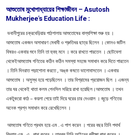
আশুতোষ মুখোপাধ্যায়ের শিক্ষাজীবন – Asutosh
Mukherjee’s Education Life :
ভবানীপুরের চক্রবেড়িয়ার পাঠশালায় আশুতােষের বাল্যশিক্ষা শুরু হয় ।
আশুতােষ একজন অসাধারণ মেধাবী ও শ্রুতিধর ছাত্র ছিলেন । কোনও জটিল
বিষয়ও একবার শুনে তিনি তা হুবহু মনে । করে রাখতে পারতেন । ছােটবেলা
থেকেইআশুতােষ গণিতের কঠিন কঠিন সমস্যা সহজে সমাধান করে দিতে পারতেন
। তিনি দিনরাত পড়াশােনা করতে , অঙ্ক কষতে ভালােবাসতেন । একবার
আশুতােষ । অসুস্থ হয়ে পড়েছিলেন । তার বিশ্রামের প্রয়ােজন ছিল । এজন্য
তার ঘর থেকেই খাতা কলম পেনসিল সরিয়ে রাখা হয়েছিল।আশুতােষ । তখন
একটুকরাে কাঠ – কয়লা পেয়ে তাই দিয়ে ঘরের চার দেওয়াল । জুড়ে গণিতের
অনেক প্রশ্ন সমাধান করে রেখেছিলেন ।
আশুতােষ গণিতে প্রথম হয়ে এম . এ পাশ করেন । পরের বছর তিনি পদার্থ
বিদ্যায় এম . এ . পাশ করেন । তারপর তিনি আইনের পরীক্ষা পাশ করেন ।