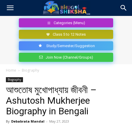
Categories (Menu)
Class 5 to 12 Notes
Study/Semester/Suggestion
Join Now (Channel/Groups)
Home
Biography
Biography
আশুতোষ মুখোপাধ্যায় জীবনী –
Ashutosh Mukherjee
Biography in Bengali
By
Debabrata Mandal
-
May 27, 2023