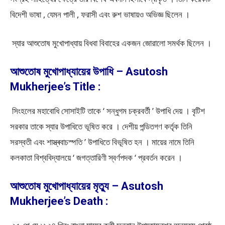
বিদেশী ভাষা , যেমন পালী , ফরাসী এবং রুশ ভাষায়ও অভিজ্ঞ ছিলেন ।
স্যার আশুতােষ মুখােপাধ্যায় বিধবা বিবাহের একজন জোরালাে সমর্থক ছিলেন ।
আশুতোষ মুখোপাধ্যায়ের উপাধি – Asutosh
Mukherjee’s Title :
সিংহলের মহাবােধি সােসাইটি তাকে ‘ সন্ধুগম চক্রবর্তী ’ উপাধি দেয় । বৃটিশ
সরকার তাকে স্যার উপাধিতে ভূষিত করে । দেশীয় পন্ডিতগণ কর্তৃক তিনি
সরস্বতী এবং শাস্ত্ৰবাচস্পতি ’ উপাধিতে বিভূষিত হন । মায়ের নামে তিনি
কলকাতা বিশ্ববিদ্যালয়ে ‘ জগত্তারিণী স্বর্ণপদক ‘ প্রবর্তন করেন ।
আশুতোষ মুখোপাধ্যায়ের মৃত্যু – Asutosh
Mukherjee’s Death :