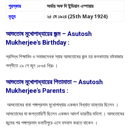
পুরস্কার
অর্ডার অফ দি ইন্ডিয়ান এম্পায়ার
মৃত্যু
২৫ মে ১৯২৪ (25th May 1924)
আশুতোষ মুখোপাধ্যায়ের জন্ম – Asutosh
Mukherjee’s Birthday :
প্রসিদ্ধ শিক্ষাবিদ ও সমাজসেবক স্যার আশুতােষের জন্ম হয় কলকাতার বউবাজার
পল্লীতে ২৯ শে জুন ১৮৬৪ খ্রিঃ ।
আশুতোষ মুখোপাধ্যায়ের পিতামাতা – Asutosh
Mukherjee’s Parents :
আশুতােষের বাবা গঙ্গাপ্রসাদ মুখােপাধ্যায় একজন বিখ্যাত ডাক্তার ছিলেন ।
আশুতােষের মা জগত্তারিণী ছিলেন একজন আদর্শ ভারতীয় মহিলা । আশুতােষের
জন্মের পর গঙ্গাপ্রসাদ ভবানীপুরে এসে বসবাস করতে থাকেন ।