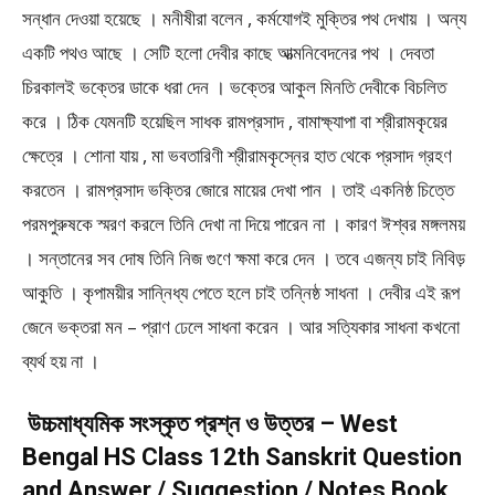
সন্ধান দেওয়া হয়েছে । মনীষীরা বলেন , কর্মযোগই মুক্তির পথ দেখায় । অন্য
একটি পথও আছে । সেটি হলো দেবীর কাছে আত্মনিবেদনের পথ । দেবতা
চিরকালই ভক্তের ডাকে ধরা দেন । ভক্তের আকুল মিনতি দেবীকে বিচলিত
করে । ঠিক যেমনটি হয়েছিল সাধক রামপ্রসাদ , বামাক্ষ্যাপা বা শ্রীরামকৃয়ের
ক্ষেত্রে । শোনা যায় , মা ভবতারিণী শ্রীরামকৃস্নের হাত থেকে প্রসাদ গ্রহণ
করতেন । রামপ্রসাদ ভক্তির জোরে মায়ের দেখা পান । তাই একনিষ্ঠ চিত্তে
পরমপুরুষকে স্মরণ করলে তিনি দেখা না দিয়ে পারেন না । কারণ ঈশ্বর মঙ্গলময়
। সন্তানের সব দোষ তিনি নিজ গুণে ক্ষমা করে দেন । তবে এজন্য চাই নিবিড়
আকুতি । কৃপাময়ীর সান্নিধ্য পেতে হলে চাই তন্নিষ্ঠ সাধনা । দেবীর এই রূপ
জেনে ভক্তরা মন – প্রাণ ঢেলে সাধনা করেন । আর সত্যিকার সাধনা কখনো
ব্যর্থ হয় না ।
উচ্চমাধ্যমিক সংস্কৃত প্রশ্ন ও উত্তর – West
Bengal HS Class 12th Sanskrit Question
and Answer / Suggestion / Notes Book