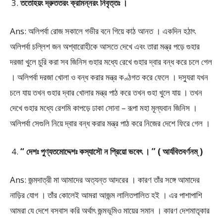
ততোহয়ং দ্রুততরং ক্রামন্নরং নিবৃত্তঃ ।
Ans: অলিপর্বা রোজ সকালে গভীর বনে গিয়ে কাঠ আনত । একদিন হঠাৎ
অলিপর্বা চল্লিশ জন অশ্বারোহীকে আসতে দেখে এবং তারা মন্ত্র পড়ে গুহার
দরজা খুলে চুরি করা সব জিনিস গুহার মধ্যে রেখে গুহার দ্বার বন্ধ করে চলে গেল
। অলিপর্বা দরজা খোলা ও বন্ধ করার মন্ত্র কণ্ঠগত করে ফেলে । দস্যুরা যখন
চলে যায় তখন গুহার দ্বার খোলার মন্ত্র পাঠ করে তখন গুহা খুলে যায় । তখন
দেখে গুহার মধ্যে রেশমি কাপড়ে ঢাকা সোনা – রূপা মহা মূল্যবান জিনিস ।
অলিপর্বা সেগুলি নিয়ে দ্বার বন্ধ করার মন্ত্র পাঠ করে নিজের দেশে ফিরে গেল ।
“ দেশঃ পুণ্যতমোদ্দেশঃ কস্যাসৌ ন প্রিয়ো ভবেৎ । ” ( আর্যবিতবর্ণনম্ )
Ans: জন্মদাত্রী মা আমাদের অত্যন্ত আদরের । কারণ তাঁর সঙ্গে আমাদের
নাড়ির যোগ । তাঁর কোলেই আমরা আজন্ম লালিতপালিত হই । এর পাশাপাশি
আমরা যে দেশে বসবাস করি অর্থাৎ জন্মভূমিও মায়ের সমান । কারণ দেশমাতৃকার