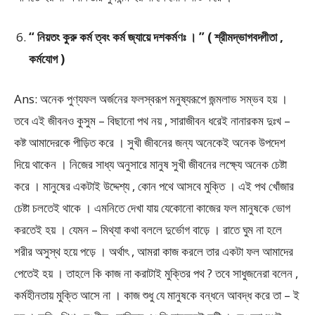
“ নিয়তং কুরু কর্ম ত্বং কর্ম জ্যায়ে দশকর্মণঃ । ” ( শ্রীমদ্ভাগবদ্গীতা ,
কর্মযোগ )
Ans: অনেক পুণ্যফল অর্জনের ফলস্বরূপ মনুষ্যরূপে জন্মলাভ সম্ভব হয় ।
তবে এই জীবনও কুসুম – বিছানো পথ নয় , সারাজীবন ধরেই নানারকম দুঃখ –
কষ্ট আমাদেরকে পীড়িত করে । সুখী জীবনের জন্য অনেকেই অনেক উপদেশ
দিয়ে থাকেন । নিজের সাধ্য অনুসারে মানুষ সুখী জীবনের লক্ষ্যে অনেক চেষ্টা
করে । মানুষের একটাই উদ্দেশ্য , কোন পথে আসবে মুক্তি । এই পথ খোঁজার
চেষ্টা চলতেই থাকে । এমনিতে দেখা যায় যেকোনো কাজের ফল মানুষকে ভোগ
করতেই হয় । যেমন – মিথ্যা কথা বললে দুর্ভোগ বাড়ে । রাতে ঘুম না হলে
শরীর অসুস্থ হয়ে পড়ে । অর্থাৎ , আমরা কাজ করলে তার একটা ফল আমাদের
পেতেই হয় । তাহলে কি কাজ না করাটাই মুক্তির পথ ? তবে সাধুজনেরা বলেন ,
কর্মহীনতায় মুক্তি আসে না । কাজ শুধু যে মানুষকে বন্ধনে আবদ্ধ করে তা – ই