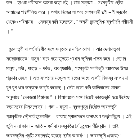
জল – হাওয়া পরিবেশে আমরা বড়ো হই । তার সভ্যতা – সংস্কৃতির ছোঁয়া
আমাদের পরিশীলিত করে । অর্থাৎ নিজের মা আর দেশজননী দুই – ই স্বর্গের
থেকেও গরিমাময় । সেজন্য কবি বলেছেন , “ জননী জন্মভূমিশ্চ স্বর্গাদপি গরীয়সী
। ”
জন্মদাত্রী বা গর্ভধারিণীর সঙ্গে সন্তানের নাড়ির যোগ । আর দেশমাতৃকা
সদ্যোজাতকে ‘ মানুষ ’ করে গড়ে তুলতে প্রধান ভূমিকা পালন করে । দেশের
মানুষ , নদী , পাহাড় – পর্বত , অরণ্যরাজি , সংস্কৃতি সবকিছুই আমাদের উপর
প্রভাব ফেলে । এত সম্পদের মধ্যেও ভারতের আছে একটি নিজস্ব সম্পদ যা
যুগ যুগ ধরে অন্যকে আকৃষ্ট করেছে । সেটা হলো কবি কালিদাসের ভাবনা
অনুসারে ‘ দেবতাত্মা হিমালয় ” । হিমালয়কে সঙ্গে নিয়েই ভারতভূমি হয়ে উঠেছে
বহুমানবের মিলনক্ষেত্র । গঙ্গা – যমুনা – ব্রহ্মপুত্র বিধৌত ভারতভূমি
প্রাকৃতিক সৌন্দর্যে তুলনাহীন । রয়েছে স্থানভেদে অসাধারণ ঋতুবৈচিত্র্য । এই
ভূমি নানা ভাষা – জাতি – ধর্ম বা সংস্কৃতির বৈচিত্র্যময় পীঠস্থান । তাই
ভারতভূমির প্রতি সকলেরই রয়েছে দুর্বার আকর্ষণ । ভারতভূমি একারণে