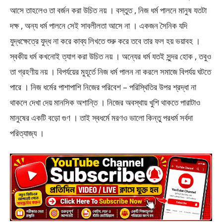
আসে তাহলেও তা বর্জন করা উচিত নয় । বস্তুত , নিজ ধর্ম পালনে মানুষ যতটা
দক্ষ , অন্য ধর্ম পালনে সেই সাবলীলতা আসে না । একজন সৈনিক যদি
যুদ্ধক্ষেত্রে যুদ্ধ না করে কাব্য লিখতে শুরু করে তবে তার ফল হয় ভয়াবহ ।
স্বকীয় ধর্ম কখনোই ত্যাগ করা উচিত নয় । অন্যের ধর্ম যতই সুন্দর হোক , তবুও
তা গ্রহণীয় নয় । বিপর্যয়ের মুহূর্তে নিজ ধর্ম পালন না করলে সমাজে বিপর্যয় ঘটতে
পারে । নিজ ধর্মের পাশাপাশি নিজের পরিবেশ – পরিস্থিতির উপর শ্রদ্ধা না
থাকলে দেখা দেয় মানসিক অশান্তি । নিজের অবস্থায় খুশি থাকতে পারাটাও
মানুষের একটি বড়ো গুণ । তাই স্বধর্মে মরণও ভালো কিন্তু পরধর্ম সর্বদা
পরিত্যাজ্য ।