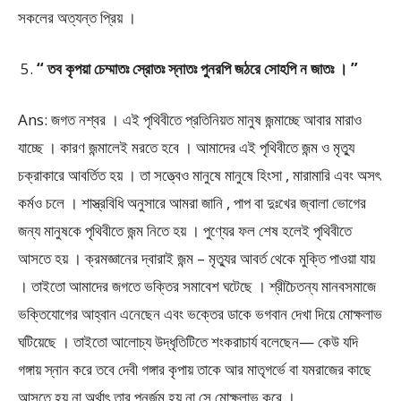
সকলের অত্যন্ত প্রিয় ।
“ তব কৃপয়া চেম্মাতঃ স্রোতঃ স্নাতঃ পুনরপি জঠরে সোহপি ন জাতঃ । ”
Ans: জগত নশ্বর । এই পৃথিবীতে প্রতিনিয়ত মানুষ জন্মাচ্ছে আবার মারাও
যাচ্ছে । কারণ জন্মালেই মরতে হবে । আমাদের এই পৃথিবীতে জন্ম ও মৃত্যু
চক্রাকারে আবর্তিত হয় । তা সত্ত্বেও মানুষে মানুষে হিংসা , মারামারি এবং অসৎ
কর্মও চলে । শাস্ত্রবিধি অনুসারে আমরা জানি , পাপ বা দুঃখের জ্বালা ভোগের
জন্য মানুষকে পৃথিবীতে জন্ম নিতে হয় । পুণ্যের ফল শেষ হলেই পৃথিবীতে
আসতে হয় । ক্রমজ্ঞানের দ্বারাই জন্ম – মৃত্যুর আবর্ত থেকে মুক্তি পাওয়া যায়
। তাইতো আমাদের জগতে ভক্তির সমাবেশ ঘটেছে । শ্রীচৈতন্য মানবসমাজে
ভক্তিযোগের আহ্বান এনেছেন এবং ভক্তের ডাকে ভগবান দেখা দিয়ে মোক্ষলাভ
ঘটিয়েছে । তাইতো আলোচ্য উদ্ধৃতিটিতে শংকরাচার্য বলেছেন— কেউ যদি
গঙ্গায় স্নান করে তবে দেবী গঙ্গার কৃপায় তাকে আর মাতৃগর্ভে বা যমরাজের কাছে
আসতে হয় না অর্থাৎ তার পুনর্জন্ম হয় না সে মোক্ষলাভ করে ।