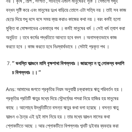
নয় । কৃষি , শিল্প , সংগীত , সাহিত্য এগুলি মানুষেরই সৃষ্টি । সেগুলো শুধুই
বন্ধন সৃষ্টি করে এবং মানুষের দুঃখ বাড়িয়ে তোলে এটা সত্যি নয় । তাই সব কাজ
ছেড়ে দিয়ে শুধু বসে বসে সময় ব্যয় করাও কাজের কথা নয় । বরং কর্মই হলো
মুক্তি বা মোক্ষলাভের একমাত্র পথ । কর্মই মানুষের ধর্ম । সেই ধর্ম ত্যাগ করা
অনুচিত । তবে কর্মের পদ্ধতিতে আনতে হবে বদল । অনাসক্তভাবে কাজ
করতে হবে । কাজ করতে হবে নিঃস্বার্থভাবে । সেটাই প্রকৃত পথ ।
“ ভবস্তি ফাল্গুনে মাসি বৃক্ষশাখা বিপল্লবাঃ । জায়স্তে ন তু লোকস্য কদাপি
চ বিপল্লবাঃ ।। ”
Ans: আমাদের জগতে প্রকৃতির নিয়ম অনুযায়ী চক্রাকারে ঋতু পরিবর্তন হয় ।
প্রকৃতির প্রতিটি ঋতুর মধ্যে দিয়ে সৌন্দর্য্যের পসরা নিয়ে হাজির হয় মানুষের
কাছে । আলোচ্য উদ্ধৃতিটিতে বসন্ত ঋতুর কথা বলা হয়েছে । বসন্ত ঋতু
ফাল্গুন ও চৈত্র এই দুই মাস নিয়ে হয় । তার মধ্যে ফাল্গুন মাসের কথা
শ্লোকটিতে আছে । আর শ্লোকটিতে বিপল্লবাঃ শব্দটি দুইবার ব্যবহার করা