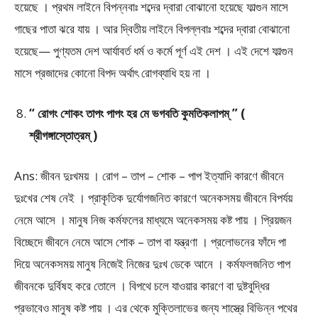
হয়েছে । প্রথম লাইনে বিপন্নবাঃ শব্দের দ্বারা বোঝানো হয়েছে ফাল্গুন মাসে
গাছের পাতা ঝরে যায় । আর দ্বিতীয় লাইনে বিপল্লবাঃ শব্দের দ্বারা বোঝানো
হয়েছে— পুণ্যতম দেশ আর্যাবর্ত ধর্ম ও কর্মে পূর্ণ এই দেশ । এই দেশে ফাল্গুন
মাসে প্রজাদের কোনো বিপদ অর্থাৎ রোগব্যাধি হয় না ।
“ রোগং শোকং তাপং পাপং হর মে ভগবতি কুমতিকলাপম্‌ ” (
শ্রীগঙ্গাস্তোত্রম্ )
Ans: জীবন দুঃখময় । রোগ – তাপ – শোক – পাপ ইত্যাদি কারণে জীবনে
দুঃখের শেষ নেই । প্রাকৃতিক দুর্যোগজনিত কারণে অনেকসময় জীবনে বিপর্যয়
নেমে আসে । মানুষ নিজ কর্মফলের মাধ্যমে অনেকসময় কষ্ট পায় । প্রিয়জন
বিচ্ছেদে জীবনে নেমে আসে শোক – তাপ বা যন্ত্রণা । প্রলোভনের ফাঁদে পা
দিয়ে অনেকসময় মানুষ নিজেই নিজের দুঃখ ডেকে আনে । কর্মফলজনিত পাপ
জীবনকে দুর্বিষহ করে তোলে । বিপথে চলে যাওয়ার কারণে বা দুষ্টবুদ্ধির
প্রভাবেও মানুষ কষ্ট পায় । এর থেকে মুক্তিলাভের জন্য শাস্ত্রে বিভিন্ন পথের