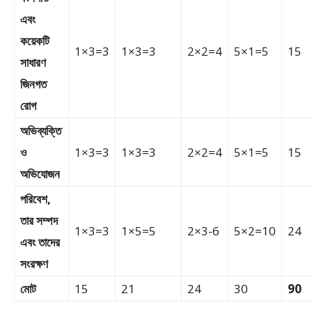
এবং
কয়েকটি
1×3=3
1×3=3
2×2=4
5×1=5
15
সাধারণ
জিনগত
রোগ
অভিব্যক্তি
ও
1×3=3
1×3=3
2×2=4
5×1=5
15
অভিযোজন
পরিবেশ,
তার সম্পদ
1×3=3
1×5=5
2×3-6
5×2=10
24
এবং তাদের
সংরক্ষণ
মোট
15
21
24
30
90