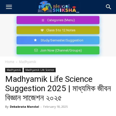
Categories (Menu)
Class 5 to 12 Notes
Study/Semester/Suggestion
Join Now (Channel/Groups)
Home
Madhyamik
Madhyamik
Madhyamik Life Science
Madhyamik Life Science
Suggestion 2025 | মাধ্যমিক জীবন
বিজ্ঞান সাজেশন ২০২৫
By
Debabrata Mandal
-
February 18, 2025