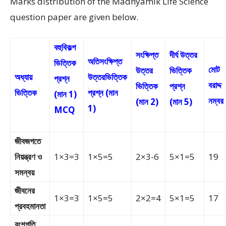
Marks distribution of the Madhyamik Life Science
question paper are given below.
বহুবিকল্প
সংক্ষিপ্ত
দীর্ঘ উত্তর
অতিসংক্ষিপ্ত
ভিত্তিক
মোট
উত্তর
ভিত্তিক
অধ্যায়
উত্তরভিত্তিক
প্রশ্ন
বরাদ্দ
ভিত্তিক
প্রশ্ন
ভিত্তিক
প্রশ্ন (মান
(মান 1)
নম্বর
(মান 2)
(মান 5)
1)
MCQ
জীবজগতে
নিয়ন্ত্রণ ও
1×3=3
1×5=5
2×3-6
5×1=5
19
সমন্বয়
জীবনের
1×3=3
1×5=5
2×2=4
5×1=5
17
প্রবহমানতা
বংশগতি