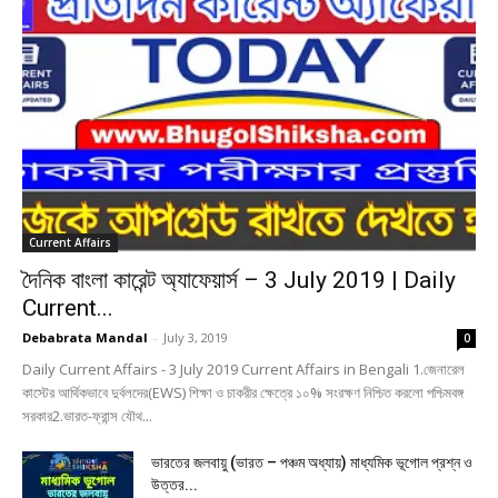
Current Affairs
দৈনিক বাংলা কারেন্ট অ্যাফেয়ার্স – 3 July 2019 | Daily
Current...
Debabrata Mandal
-
July 3, 2019
0
Daily Current Affairs - 3 July 2019 Current Affairs in Bengali 1.জেনারেল
কাস্টের আর্থিকভাবে দুর্বলদের(EWS) শিক্ষা ও চাকরীর ক্ষেত্রে ১০% সংরক্ষণ নিশ্চিত করলো পশ্চিমবঙ্গ
সরকার2.ভারত-ফ্রান্স যৌথ...
ভারতের জলবায়ু (ভারত – পঞ্চম অধ্যায়) মাধ্যমিক ভূগোল প্রশ্ন ও
উত্তর...