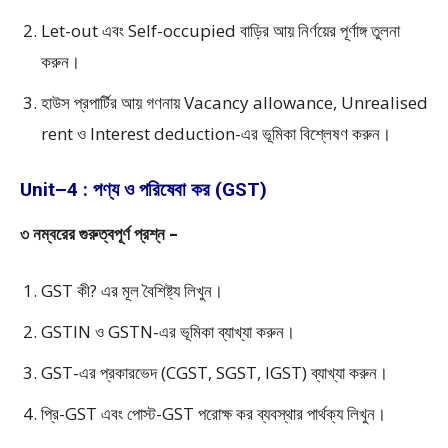
Let-out এবং Self-occupied বাড়ির আয় নির্ণয়ের পূর্ণাঙ্গ তুলনা
করুন।
হাউস প্রপার্টির আয় গণনায় Vacancy allowance, Unrealised
rent ও Interest deduction-এর ভূমিকা বিশ্লেষণ করুন।
Unit–4 : পণ্য ও পরিষেবা কর (GST)
৩ নম্বরের গুরুত্বপূর্ণ প্রশ্ন –
GST কী? এর মূল বৈশিষ্ট্য লিখুন।
GSTIN ও GSTN-এর ভূমিকা ব্যাখ্যা করুন।
GST-এর প্রকারভেদ (CGST, SGST, IGST) ব্যাখ্যা করুন।
প্রি-GST এবং পোস্ট-GST পরোক্ষ কর ব্যবস্থার পার্থক্য লিখুন।