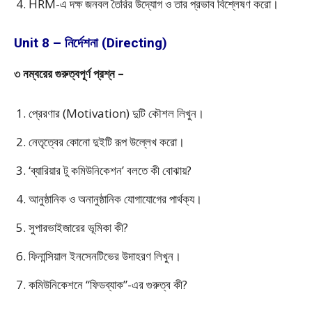
HRM-এ দক্ষ জনবল তৈরির উদ্যোগ ও তার প্রভাব বিশ্লেষণ করো।
Unit 8 – নির্দেশনা (Directing)
৩ নম্বরের গুরুত্বপূর্ণ প্রশ্ন –
প্রেরণার (Motivation) দুটি কৌশল লিখুন।
নেতৃত্বের কোনো দুইটি রূপ উল্লেখ করো।
‘ব্যারিয়ার টু কমিউনিকেশন’ বলতে কী বোঝায়?
আনুষ্ঠানিক ও অনানুষ্ঠানিক যোগাযোগের পার্থক্য।
সুপারভাইজারের ভূমিকা কী?
ফিনান্সিয়াল ইনসেনটিভের উদাহরণ লিখুন।
কমিউনিকেশনে “ফিডব্যাক”-এর গুরুত্ব কী?