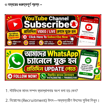
৩ নম্বরের গুরুত্বপূর্ণ প্রশ্ন –
স্টাফিংকে মানব সম্পদ ব্যবস্থাপনার অংশ বলা হয় কেন?
নিয়োগের (Recruitment) উৎস—অভ্যন্তরীণ উৎসের সুবিধা লিখুন।