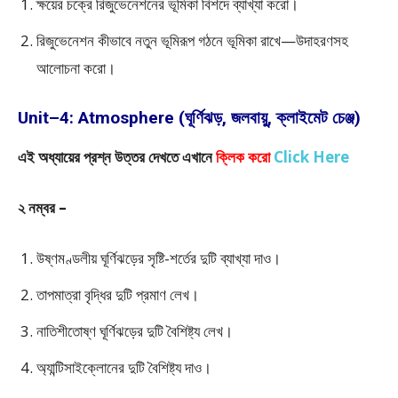
ক্ষয়ের চক্রে রিজুভেনেশনের ভূমিকা বিশদে ব্যাখ্যা করো।
রিজুভেনেশন কীভাবে নতুন ভূমিরূপ গঠনে ভূমিকা রাখে—উদাহরণসহ
আলোচনা করো।
Unit–4: Atmosphere (ঘূর্ণিঝড়, জলবায়ু, ক্লাইমেট চেঞ্জ)
এই অধ্যায়ের প্রশ্ন উত্তর দেখতে এখানে
ক্লিক করো
Click Here
২ নম্বর –
উষ্ণমণ্ডলীয় ঘূর্ণিঝড়ের সৃষ্টি-শর্তের দুটি ব্যাখ্যা দাও।
তাপমাত্রা বৃদ্ধির দুটি প্রমাণ লেখ।
নাতিশীতোষ্ণ ঘূর্ণিঝড়ের দুটি বৈশিষ্ট্য লেখ।
অ্যান্টিসাইক্লোনের দুটি বৈশিষ্ট্য দাও।