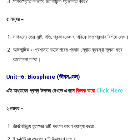
সাগরস্রোত কীভাবে জলবায়ুকে প্রভাবিত করে?
৫ নম্বর –
সাগরস্রোতের সৃষ্টি, গতি, প্রকারভেদ ও পরিবেশগত প্রভাব বিশদে লেখ।
আটলান্টিক ও প্রশান্ত মহাসাগরের প্রধান স্রোত ব্যবস্থা তুলনা করে
আলোচনা করো।
Unit–6: Biosphere (জীবমণ্ডল)
এই অধ্যায়ের প্রশ্ন উত্তর দেখতে এখানে
ক্লিক করো
Click Here
২ নম্বর –
জীববৈচিত্র্য হ্রাসের দুটি প্রধান কারণ ব্যাখ্যা করো।
ইন-সিটু সংরক্ষণের দুটি উদাহরণ দাও।