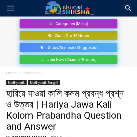
Categories (Menu)
Class 5 to 12 Notes
Study/Semester/Suggestion
Join Now (Channel/Groups)
Home
Madhyamik
Madhyamik
Madhyamik Bengali
হারিয়ে যাওয়া কালি কলম প্রবন্ধ প্রশ্ন
ও উত্তর | Hariya Jawa Kali
Kolom Prabandha Question
and Answer
By
Debabrata Mandal
-
June 16, 2025