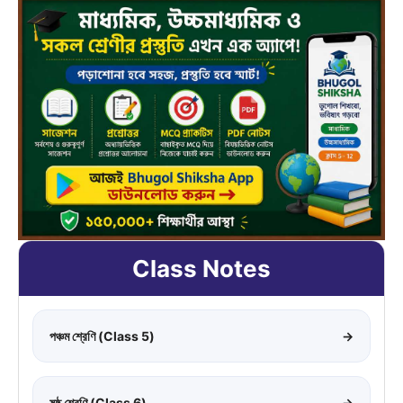
Class Notes
পঞ্চম শ্রেণি (Class 5)
→
ষষ্ঠ শ্রেণি (Class 6)
→