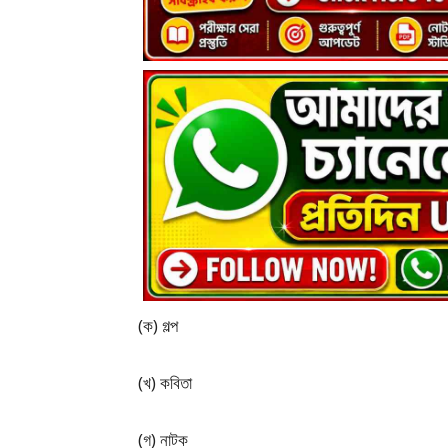
(ক) গল্প
(খ) কবিতা
(গ) নাটক