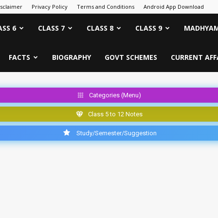
isclaimer
Privacy Policy
Terms and Conditions
Android App Download
ASS 6
CLASS 7
CLASS 8
CLASS 9
MADHYAM
FACTS
BIOGRAPHY
GOVT SCHEMES
CURRENT AFF
Categories (Menu)
Class 5 to 12 Notes
Study/Semester/Suggestion