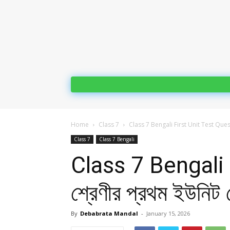
Home
Class 7
Class 7 Bengali First Unit Test Questi
Class 7
Class 7 Bengali
Class 7 Bengali 
শ্রেণীর প্রথম ইউনিট ট
By
Debabrata Mandal
-
January 15, 2026