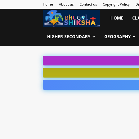
Home
About us
Contact us
Copyright Policy
D
Bhugol
HOME
CL
Shiksha
HIGHER SECONDARY
GEOGRAPHY