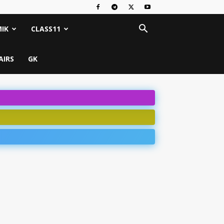
IK
CLASS11
AIRS
GK