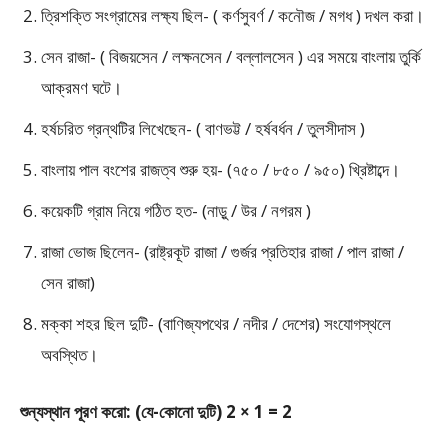
ত্রিশক্তি সংগ্রামের লক্ষ্য ছিল- ( কর্ণসুবর্ণ / কনৌজ / মগধ ) দখল করা।
সেন রাজা- ( বিজয়সেন / লক্ষনসেন / বল্লালসেন ) এর সময়ে বাংলায় তুর্কি
আক্রমণ ঘটে।
হর্ষচরিত গ্রন্থটির লিখেছেন- ( বাণভট্ট / হর্ষবর্ধন / তুলসীদাস )
বাংলায় পাল বংশের রাজত্ব শুরু হয়- (৭৫০ / ৮৫০ / ৯৫০) খ্রিষ্টাব্দে।
কয়েকটি গ্রাম নিয়ে গঠিত হত- (নাড়ু / উর / নগরম )
রাজা ভোজ ছিলেন- (রাষ্ট্রকূট রাজা / গুর্জর প্রতিহার রাজা / পাল রাজা /
সেন রাজা)
মক্কা শহর ছিল দুটি- (বাণিজ্যপথের / নদীর / দেশের) সংযোগস্থলে
অবস্থিত।
শুন্যস্থান পূরণ করো: (যে-কোনো দুটি) 2 × 1 = 2