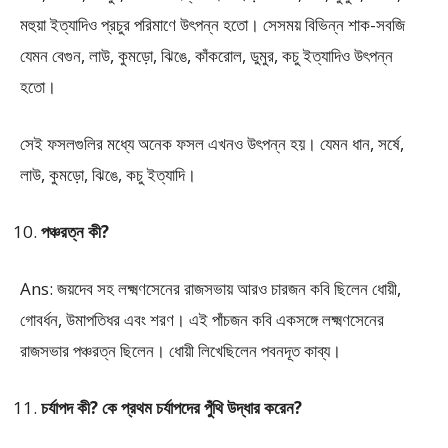
মহুয়া ইত্যাদিও প্রচুর পরিমাণে উৎপন্ন হতো। সেসময় বিভিন্ন শাক-সবজি
যেমন বেগুন, লাউ, কুমড়ো, ঝিঙে, কাঁকরোল, ডুমুর, কচু ইত্যাদিও উৎপন্ন
হতো।
সেই ফসলগুলির মধ্যে অনেক ফসল এখনও উৎপন্ন হয়। যেমন ধান, সর্ষে,
লাউ, কুমড়ো, ঝিঙে, কচু ইত্যাদি।
পঞ্চরত্ন কী?
Ans: জয়দেব সহ লক্ষ্মণসেনের রাজসভায় আরও চারজন কবি ছিলেন ধোয়ী,
গোবর্ধন, উমাপতিধর এবং শরণ। এই পাঁচজন কবি একসঙ্গে লক্ষ্মণসেনের
রাজসভার পঞ্চরত্ন ছিলেন। ধোয়ী লিখেছিলেন পবনদূত কাব্য।
চর্যাপদ কী? কে প্রথম চর্যাপদের পুঁথি উদ্ধার করেন?