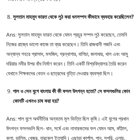
সুলতান মাহমুদ ভারত থেকে লুঠ করা ধনসম্পদ কীভাবে ব্যবহার করেছিলেন?
Ans: সুলতান মাহমুদ ভারত থেকে যেমন প্রচুর সম্পদ লুঠ করেছেন, তেমনি
নিজের রাজ্যে ভালো কাজে তা ব্যয় করেছেন। তিনি রাজধানী গজনি এবং
অন্যান্য শহরে প্রাসাদ, মসজিদ, গ্রন্থাগার, বাগিচা, জলাধার, খাল এবং আমু
দরিয়ার নদীর উপর বাঁধ নির্মাণ করেন। তিনি একটি বিশ্ববিদ্যালয় তৈরি করেন
যেখানে শিক্ষকদের বেতন ও ছাত্রদের বৃত্তি দেওয়ার ব্যবস্থা ছিল।
পাল ও সেন যুগে বাংলায় কী কী ফসল উৎপন্ন হতো? সে ফসলগুলির কোন
কোনটি এখনও চাষ করা হয়?
Ans: পাল যুগে অর্থনীতির অন্যতম মূল ভিত্তি ছিল কৃষি। এই যুগের প্রধান
উৎপন্ন ফসলগুলি ছিল- ধান, সর্ষে এবং নানারকমের ফল যেমন আম, কাঁঠাল,
কলা, ডালিম, খেজুর, নারকেল ইত্যাদি। এছাড়া কার্পাস, পান, সুপুরি, এলাচ,