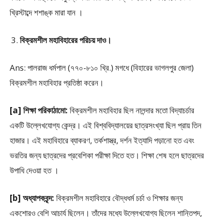
খ্রিস্টাব্দে শশাঙ্ক মারা যান ।
বিক্রমশীল মহাবিহারের পরিচয় দাও।
Ans: পালরাজ ধর্মপাল (৭৭০-৮১০ খ্রি.) মগধে (বিহারের ভাগলপুর জেলা)
বিক্রমশীল মহাবিহার প্রতিষ্ঠা করেন।
[a] শিক্ষা পরিকাঠামো:
বিক্রমশীল মহাবিহার ছিল নালন্দার মতো বিদ্যাচর্চার
একটি উল্লেখযোগ্য কেন্দ্র। এই বিশ্ববিদ্যালয়ের ছাত্রসংখ্যা ছিল প্রায় তিন
হাজার। এই মহাবিহারে ব্যাকরণ, তর্কশাস্ত্র, দর্শন ইত্যাদি পড়ানো হত এবং
ভরতির জন্য ছাত্রদের প্রবেশিকা পরীক্ষা দিতে হত। শিক্ষা শেষ হলে ছাত্রদের
উপাধি দেওয়া হত ।
[b] অধ্যাপকবৃন্দ:
বিক্রমশীল মহাবিহারে বৌদ্ধধর্ম চর্চা ও শিক্ষার জন্য
একশোরও বেশি আচার্য ছিলেন। তাঁদের মধ্যে উল্লেখযোগ্য ছিলেন শান্তিপদ,