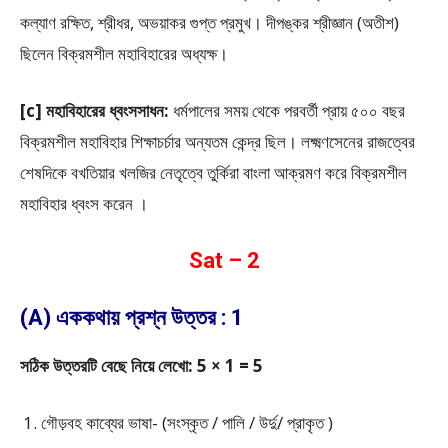
কল্যাণ রক্ষিত, শ্রীধর, অভয়াকর গুপ্ত প্রমুখ। দীপঙ্কর শ্রীজ্ঞান (অতীশ)
ছিলেন বিক্রমশীল মহাবিহারের অধ্যক্ষ।
[c] মহাবিহারের ধ্বংসসাধন:
ধর্মপালের সময় থেকে পরবর্তী প্রায় ৫০০ বছর
বিক্রমশীল মহাবিহার শিক্ষাচর্চার অন্যতম কেন্দ্র ছিল। লক্ষ্মণসেনের রাজত্বের
শেষদিকে বখতিয়ার খলজির নেতৃত্বে তুর্কিরা বাংলা আক্রমণ করে বিক্রমশীল
মহাবিহার ধ্বংস করেন ।
Sat – 2
(A) এককথায় প্রশ্ন উত্তর : 1
সঠিক উত্তরটি বেছে নিয়ে লেখো: 5 × 1 = 5
গৌড়বহ কাব্যের ভাষা- (সংস্কৃত / পালি / উর্দু/ প্রাকৃত )