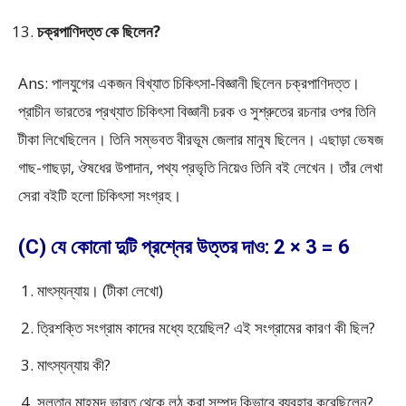
চক্রপাণিদত্ত কে ছিলেন?
Ans: পালযুগের একজন বিখ্যাত চিকিৎসা-বিজ্ঞানী ছিলেন চক্রপাণিদত্ত।
প্রাচীন ভারতের প্রখ্যাত চিকিৎসা বিজ্ঞানী চরক ও সুশ্রুতের রচনার ওপর তিনি
টীকা লিখেছিলেন। তিনি সম্ভবত বীরভূম জেলার মানুষ ছিলেন। এছাড়া ভেষজ
গাছ-গাছড়া, ঔষধের উপাদান, পথ্য প্রভৃতি নিয়েও তিনি বই লেখেন। তাঁর লেখা
সেরা বইটি হলো চিকিৎসা সংগ্রহ।
(C) যে কোনো দুটি প্রশ্নের উত্তর দাও: 2 × 3 = 6
মাৎস্যন্যায়। (টীকা লেখো)
ত্রিশক্তি সংগ্রাম কাদের মধ্যে হয়েছিল? এই সংগ্রামের কারণ কী ছিল?
মাৎস্যন্যায় কী?
সুলতান মাহমুদ ভারত থেকে লুঠ করা সম্পদ কিভাবে ব্যবহার করেছিলেন?