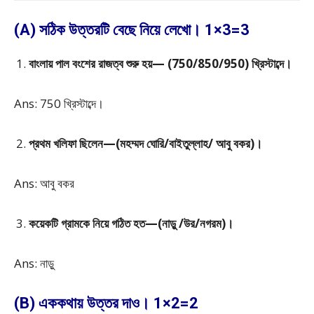
(A) সঠিক উত্তরটি বেছে নিয়ে লেখো। 1×3=3
বাংলায় পাল বংশের রাজত্ব শুরু হয়— (750/850/950) খ্রিস্টাব্দে।
Ans: 750 খ্রিস্টাব্দে।
প্রথম খলিফা ছিলেন—(মহম্মদ ঘোরি/বাইতুল্লাহ/ আবু বকর)।
Ans: আবু বকর
কয়েকটি গ্রামকে নিয়ে গঠিত হত—(নাড়ু /উর/নগরম)।
Ans: নাড়ু
(B) এককথায় উত্তর দাও। 1×2=2