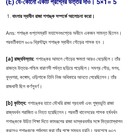
(E) যে-কোনো একটি প্রশ্নের উত্তর দাও। 5×1= 5
বাংলার স্বাধীন রাজা শশাঙ্ক সম্পর্কে আলোচনা করো।
Ans: শশাঙ্ক গুপ্তসম্রাট মহাসেনগুপ্তের অধীনে একজন সামন্ত ছিলেন।
পরবর্তীকালে ৬০৬ খ্রিস্টাব্দে শশাঙ্ক স্বাধীন গৌড়ের শাসক হন ।
[a] রাজ্যবিস্তার:
শশাঙ্কের আমলে গৌড়ের ক্ষমতা আরও বেড়েছিল। তাঁর
রাজত্ব উত্তর-পশ্চিম বারাণসী পর্যন্ত ছড়িয়ে পড়েছিল। সমগ্র গৌড়, মগধ,
বুদ্ধগয়া, কঙ্গোদ, ওড়িশাকে তিনি নিজ অধিকারে আনতে পেরেছিলেন। তাঁর
রাজধানী ছিল কর্ণসুবর্ণ।
[b] কৃতিত্ব:
শশাঙ্কের হাতে মৌখরি রাজা গ্রহবর্মা এবং পুষ্যভূতি রাজা
রাজ্যবর্ধন পরাজিত ও নিহত হয়েছিলেন। পরবর্তী থানেসরের শাসক হর্ষবর্ধন
শশাঙ্ককে উচিত শিক্ষা দিতে কামরূপের রাজা ভাস্করবর্মার সঙ্গে মিত্রতাস্থাপন
করলেও শশাঙ্ককে পর্যুদস্ত করা তাঁর পক্ষে সম্ভব হয়নি। অবশেষে ৬৩৭