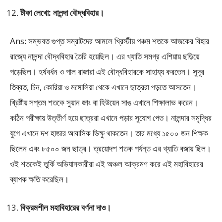
টীকা লেখো: নালন্দা বৌদ্ধবিহার।
Ans: সম্ভবত গুপ্ত সম্রাটদের আমলে খ্রিস্টীয় পঞ্চম শতকে আজকের বিহার
রাজ্যে নালন্দা বৌদ্ধবিহার তৈরি হয়েছিল। এর খ্যাতি সমগ্র এশিয়ায় ছড়িয়ে
পড়েছিল। হর্ষবর্ধন ও পাল রাজারা এই বৌদ্ধবিহারকে সাহায্য করতেন। সুদূর
তিব্বত, চিন, কোরিয়া ও মঙ্গোলিয়া থেকে এখানে ছাত্ররা পড়তে আসতেন।
খ্রিষ্টীয় সপ্তম শতকে সুয়ান জাং বা হিউয়েন সাঙ এখানে শিক্ষালাভ করেন।
কঠিন পরীক্ষায় উত্তীর্ণ হয়ে ছাত্ররা এখানে পড়ার সুযোগ পেত। নালন্দার সমৃদ্ধির
যুগে এখানে দশ হাজার আবাসিক ভিক্ষু থাকতেন। তার মধ্যে ১৫০০ জন শিক্ষক
ছিলেন এবং ৮৫০০ জন ছাত্র। ত্রয়োদশ শতক পর্যন্ত এর খ্যাতি বজায় ছিল।
ওই শতকেই তুর্কি অভিযানকারীরা এই অঞ্চল আক্রমণ করে এই মহাবিহারের
ব্যাপক ক্ষতি করেছিল।
বিক্রমশীল মহাবিহারের বর্ণনা দাও।