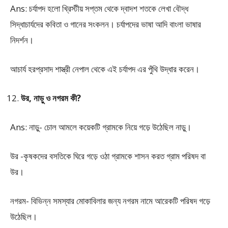
Ans: চর্যাপদ হলো খ্রিস্টীয় সপ্তম থেকে দ্বাদশ শতকে লেখা বৌদ্ধ
সিদ্ধাচার্যদের কবিতা ও গানের সংকলন। চর্যাপদের ভাষা আদি বাংলা ভাষার
নিদর্শন।
আচার্য হরপ্রসাদ শাস্ত্রী নেপাল থেকে এই চর্যাপদ এর পুঁথি উদ্ধার করেন।
উর, নাড়ু ও নগরম কী?
Ans: নাড়ু- চোল আমলে কয়েকটি গ্রামকে নিয়ে গড়ে উঠেছিল নাড়ু।
উর -কৃষকদের বসতিকে ঘিরে গড়ে ওঠা গ্রামকে শাসন করত গ্রাম পরিষদ বা
উর।
নগরম- বিভিন্ন সমস্যার মোকাবিলার জন্য নগরম নামে আরেকটি পরিষদ গড়ে
উঠেছিল।