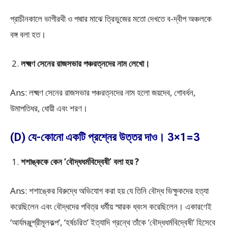
প্রাচীনকালে ভাগীরথী ও পদ্মার মাঝে ত্রিভুজের মতো দেখতে ব-দ্বীপ অঞ্চলকে
বঙ্গ বলা হত।
লক্ষ্মণ সেনের রাজসভার পঞ্চরত্নদের নাম লেখো।
Ans: লক্ষ্মণ সেনের রাজসভার পঞ্চরত্নদের নাম হলো জয়দেব, গোবর্ধন,
উমাপতিধর, ধোয়ী এবং শরণ।
(D) যে-কোনো একটি প্রশ্নের উত্তর দাও। 3×1=3
শশাঙ্ককে কেন ‘বৌদ্ধধর্মবিদ্বেষী’ বলা হয় ?
Ans: শশাঙ্কের বিরুদ্ধে অভিযোগ করা হয় যে তিনি বৌদ্ধ ভিক্ষুকদের হত্যা
করেছিলেন এবং বৌদ্ধদের পবিত্র ধর্মীয় স্মারক ধ্বংস করেছিলেন। একারণেই
‘আর্যমঞ্জুশ্রীমূলকল্প’, ‘হর্ষচরিত’ ইত্যাদি গ্রন্থে তাঁকে ‘বৌদ্ধধর্মবিদ্বেষী’ হিসেবে