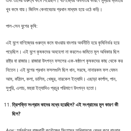
এবং তাদের গুরুত্ব কমে গিয়েছিল। বাণিজ্যের অবনতির কারণে মুদ্রার ব্যবহার
খুব কমে যায়। জিনিস কেনাবেচার প্রধান মাধ্যম হয়ে ওঠে কড়ি।
পাল-সেন যুগের কৃষি:
এই যুগে বাণিজ্যের গুরুত্ব কমে যাওয়ায় বাংলার অর্থনীতি হয়ে কৃষিনির্ভর হয়ে
পড়েছিল। এই যুগে কৃষকদের অবহেলা না করলেও জমিতে মূল অধিকার ছিল
রাষ্ট্র বা রাজার। রাজারা উৎপন্ন ফসলের এক-ষষ্ঠাংশ কৃষকদের কাছ থেকে কর
নিতেন। এই যুগের প্রধান ফসলগুলি ছিল ধান, সরষে, নানারকম ফল যেমন
আম, কাঁঠাল, কলা, ডালিম, খেজুর, নারকেল ইত্যাদি। এছাড়া কার্পাস, পান,
সুপুরি, এলাচ, মহুয়া ইত্যাদিও প্রচুর পরিমাণে উৎপন্ন হতো।
ত্রিশক্তি সংগ্রাম কাদের মধ্যে হয়েছিল? এই সংগ্রামের মূল কারণ কী
ছিল?
Ans: হর্ষবর্ধনের রাজধানী কনৌজের সিংহাসন অধিকারকে কেন্দ্র করে বাংলার