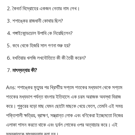
কৈবর্ত বিদ্রোহের একজন নেতার নাম লেখ।
শশাঙ্কের রাজধানী কোথায় ছিল?
গঙ্গাইকোন্ডচোল উপাধি কে নিয়েছিলেন?
কবে থেকে হিজরি সাল গণনা শুরু হয়?
বখতিয়ার খলজি লখনৌতিতে কী কী তৈরী করেন?
মাৎস্যন্যায় কী?
Ans: শশাঙ্কের মৃত্যুর পর খ্রিস্টীয় সপ্তম শতকের মধ্যভাগ থেকে সপ্তম
শতকের মধ্যভাগ পর্যন্ত বাংলার ইতিহাসে এক চরম অরাজক অবস্থা বিরাজ
করে। পুকুরের বড়ো মাছ যেমন ছোটো মাছকে খেয়ে ফেলে, তেমনি এই সময়
শক্তিশালী ক্ষত্রিয়, ব্রাহ্মণ, সম্ভ্রান্ত লোক এবং বণিকেরা ইচ্ছেমতো নিজের
এলাকা শাসন করতে থাকে এবং দুর্বল লোকের ওপর অত্যাচার করে। এই
সময়কালকে মাৎস্যন্যায় বলা হয়।