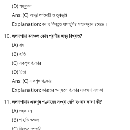
(D) শঙ্কুবন
Ans: (C) আর্দ্র পর্ণমোচী ও তৃণভূমি
Explanation: বন ও বিস্তৃত ঘাসভূমির সহাবস্থান রয়েছে।
জলদাপাড়া বনাঞ্চল কোন প্রাণীর জন্য বিখ্যাত?
(A) বাঘ
(B) হাতি
(C) একশৃঙ্গ গণ্ডার
(D) চিতা
Ans: (C) একশৃঙ্গ গণ্ডার
Explanation: ভারতের অন্যতম গণ্ডার সংরক্ষণ এলাকা।
জলদাপাড়ায় একশৃঙ্গ গণ্ডারের সংখ্যা বেশি হওয়ার কারণ কী?
(A) শুষ্ক বন
(B) পাহাড়ি অঞ্চল
(C) বিস্তৃত তৃণভূমি