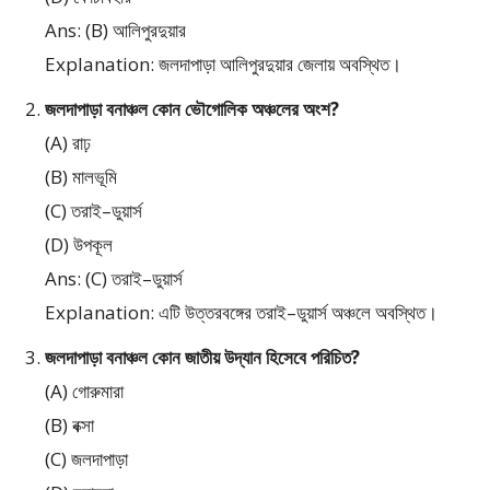
Ans: (B) আলিপুরদুয়ার
Explanation: জলদাপাড়া আলিপুরদুয়ার জেলায় অবস্থিত।
জলদাপাড়া বনাঞ্চল কোন ভৌগোলিক অঞ্চলের অংশ?
(A) রাঢ়
(B) মালভূমি
(C) তরাই–ডুয়ার্স
(D) উপকূল
Ans: (C) তরাই–ডুয়ার্স
Explanation: এটি উত্তরবঙ্গের তরাই–ডুয়ার্স অঞ্চলে অবস্থিত।
জলদাপাড়া বনাঞ্চল কোন জাতীয় উদ্যান হিসেবে পরিচিত?
(A) গোরুমারা
(B) বক্সা
(C) জলদাপাড়া