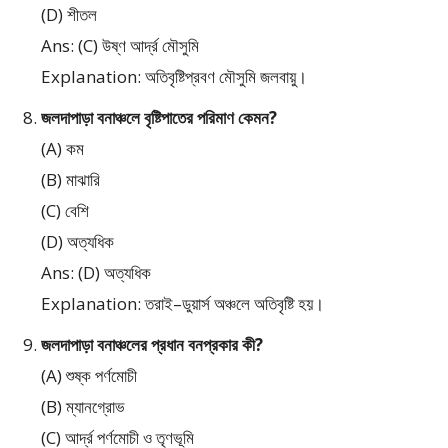
(D) শীতল
Ans: (C) উষ্ণ আর্দ্র মৌসুমি
Explanation: অতিবৃষ্টিপ্রবণ মৌসুমি জলবায়ু।
জলদাপাড়া বনাঞ্চলে বৃষ্টিপাতের পরিমাণ কেমন?
(A) কম
(B) মাঝারি
(C) বেশি
(D) অত্যধিক
Ans: (D) অত্যধিক
Explanation: তরাই–ডুয়ার্স অঞ্চলে অতিবৃষ্টি হয়।
জলদাপাড়া বনাঞ্চলের প্রধান বনপ্রকার কী?
(A) শুষ্ক পর্ণমোচী
(B) ম্যানগ্রোভ
(C) আর্দ্র পর্ণমোচী ও তৃণভূমি