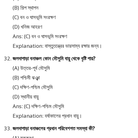
(B) শিল্প স্থাপন
(C) বন ও ঘাসভূমি সংরক্ষণ
(D) খনিজ আহরণ
Ans: (C) বন ও ঘাসভূমি সংরক্ষণ
Explanation: বাস্তুতন্ত্রের ভারসাম্য রক্ষার জন্য।
জলদাপাড়া বনাঞ্চল কোন মৌসুমি বায়ু থেকে বৃষ্টি পায়?
(A) উত্তর-পূর্ব মৌসুমি
(B) পশ্চিমী ঝঞ্ঝা
(C) দক্ষিণ-পশ্চিম মৌসুমি
(D) স্থানীয় বায়ু
Ans: (C) দক্ষিণ-পশ্চিম মৌসুমি
Explanation: বর্ষাকালের প্রধান বায়ু।
জলদাপাড়া বনাঞ্চলের প্রধান পরিবেশগত সমস্যা কী?
(A) মরুকরণ