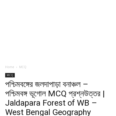
Home
MCQ
MCQ
পশ্চিমবঙ্গের জলদাপাড়া বনাঞ্চল –
পশ্চিমবঙ্গ ভূগোল MCQ প্রশ্নউত্তর |
Jaldapara Forest of WB –
West Bengal Geography