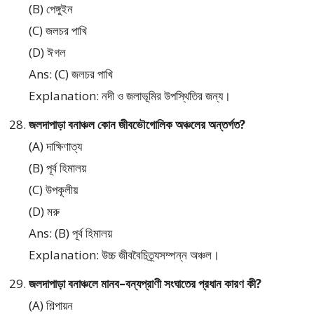
(B) পেঙ্গুইন
(C) জলচর পাখি
(D) ঈগল
Ans: (C) জলচর পাখি
Explanation: নদী ও জলাভূমির উপস্থিতির জন্য।
জলদাপাড়া বনাঞ্চল কোন জীবভৌগোলিক অঞ্চলের অন্তর্গত?
(A) দাক্ষিণাত্য
(B) পূর্ব হিমালয়
(C) উপকূলীয়
(D) মরু
Ans: (B) পূর্ব হিমালয়
Explanation: উচ্চ জীববৈচিত্র্যসম্পন্ন অঞ্চল।
জলদাপাড়া বনাঞ্চলে মানব–বন্যপ্রাণী সংঘাতের প্রধান কারণ কী?
(A) শিল্পায়ন