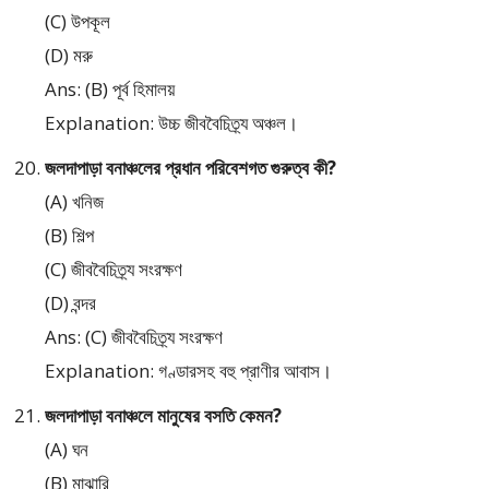
(C) উপকূল
(D) মরু
Ans: (B) পূর্ব হিমালয়
Explanation: উচ্চ জীববৈচিত্র্য অঞ্চল।
জলদাপাড়া বনাঞ্চলের প্রধান পরিবেশগত গুরুত্ব কী?
(A) খনিজ
(B) শিল্প
(C) জীববৈচিত্র্য সংরক্ষণ
(D) বন্দর
Ans: (C) জীববৈচিত্র্য সংরক্ষণ
Explanation: গণ্ডারসহ বহু প্রাণীর আবাস।
জলদাপাড়া বনাঞ্চলে মানুষের বসতি কেমন?
(A) ঘন
(B) মাঝারি