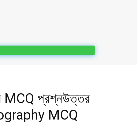
ভূগোল MCQ প্রশ্নউত্তর
Geography MCQ