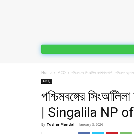
Home
MCQ
পশ্চিমবঙ্গের সিংঅলিিলা ন্যাশনাল পার্ক – পশ্চিমবঙ্গ
MCQ
পশ্চিমবঙ্গের সিংঅলিিল
| Singalila NP
By
Tushar Mandal
-
January 5, 2026