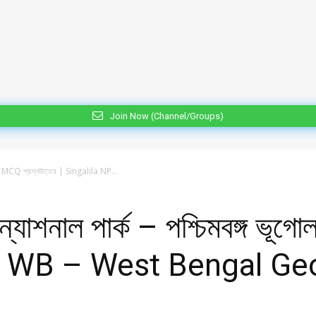
Join Now (Channel/Groups)
 ভূগোল MCQ প্রশ্নউত্তর | Singalila NP...
া ন্যাশনাল পার্ক – পশ্চিমবঙ্গ 
 of WB – West Bengal 