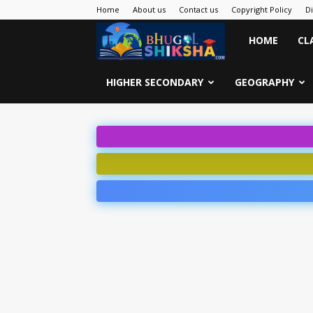
Home
About us
Contact us
Copyright Policy
D
Bhugol
HOME
CL
Shiksha
HIGHER SECONDARY
GEOGRAPHY