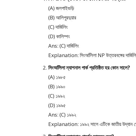
(A) জলপাইগুড়ি
(B) আলিপুরদুয়ার
(C) দার্জিলিং
(D) কালিম্পং
Ans: (C) দার্জিলিং
Explanation: সিংঅলিিলা NP উত্তরবঙ্গের দার্জিলি
সিংঅলিিলা ন্যাশনাল পার্ক প্রতিষ্ঠিত হয় কোন সালে?
(A) ১৯৮৫
(B) ১৯৯০
(C) ১৯৯২
(D) ১৯৯৫
Ans: (C) ১৯৯২
Explanation: ১৯৯২ সালে এটিকে জাতীয় উদ্যান ঘ