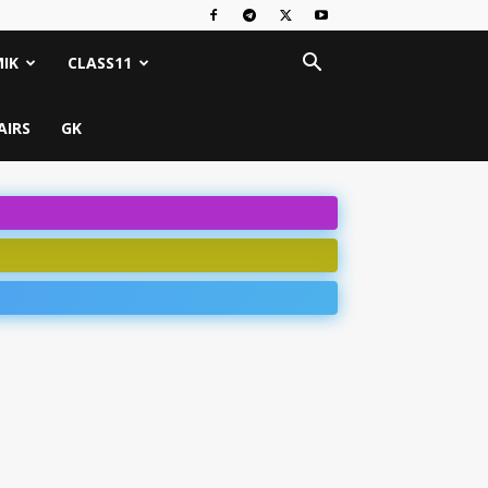
IK
CLASS11
AIRS
GK