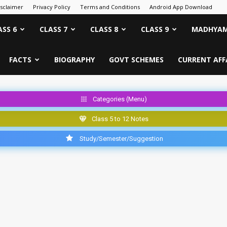
isclaimer
Privacy Policy
Terms and Conditions
Android App Download
ASS 6
CLASS 7
CLASS 8
CLASS 9
MADHYAM
FACTS
BIOGRAPHY
GOVT SCHEMES
CURRENT AFF
Categories (Menu)
Class 5 to 12 Notes
Study/Semester/Suggestion