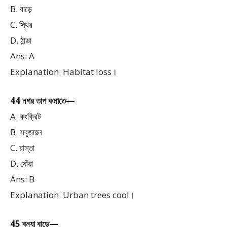
B. বাড়ে
C. স্থির
D. ঠান্ডা
Ans: A
Explanation: Habitat loss।
44 নগর তাপ কমাতে—
A. কংক্রিট
B. সবুজায়ন
C. রাস্তা
D. ধোঁয়া
Ans: B
Explanation: Urban trees cool।
45 বন্যা বাড়ে—