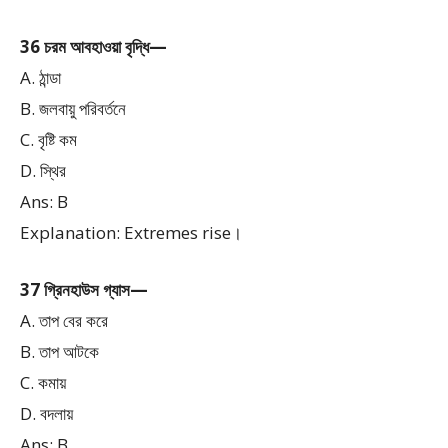
36 চরম আবহাওয়া বৃদ্ধি—
A. ঠান্ডা
B. জলবায়ু পরিবর্তনে
C. বৃষ্টি কম
D. স্থির
Ans: B
Explanation: Extremes rise।
37 গ্রিনহাউস গ্যাস—
A. তাপ বের করে
B. তাপ আটকে
C. কমায়
D. বদলায়
Ans: B