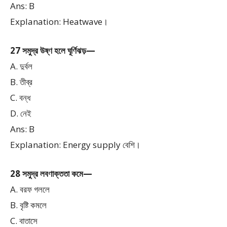
Ans: B
Explanation: Heatwave।
27 সমুদ্র উষ্ণ হলে ঘূর্ণিঝড়—
A. দুর্বল
B. তীব্র
C. বন্ধ
D. নেই
Ans: B
Explanation: Energy supply বেশি।
28 সমুদ্র লবণাক্ততা কমে—
A. বরফ গললে
B. বৃষ্টি কমলে
C. বাতাসে