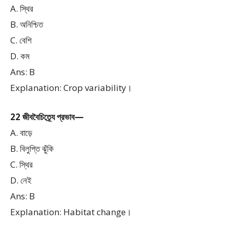
A. স্থির
B. অনিশ্চিত
C. বেশি
D. কম
Ans: B
Explanation: Crop variability।
22 জীববৈচিত্র্যে প্রভাব—
A. বাড়ে
B. বিলুপ্তি ঝুঁকি
C. স্থির
D. নেই
Ans: B
Explanation: Habitat change।