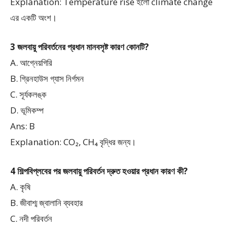
Explanation: Temperature rise হলো climate change
এর একটি অংশ।
3 জলবায়ু পরিবর্তনের প্রধান মানবসৃষ্ট কারণ কোনটি?
A. আগ্নেয়গিরি
B. গ্রিনহাউস গ্যাস নির্গমন
C. সূর্যকলঙ্ক
D. ভূমিকম্প
Ans: B
Explanation: CO₂, CH₄ বৃদ্ধির জন্য।
4 শিল্পবিপ্লবের পর জলবায়ু পরিবর্তন দ্রুত হওয়ার প্রধান কারণ কী?
A. কৃষি
B. জীবাশ্ম জ্বালানি ব্যবহার
C. নদী পরিবর্তন