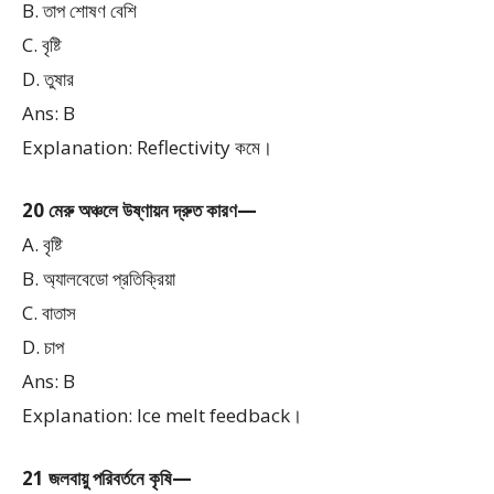
B. তাপ শোষণ বেশি
C. বৃষ্টি
D. তুষার
Ans: B
Explanation: Reflectivity কমে।
20 মেরু অঞ্চলে উষ্ণায়ন দ্রুত কারণ—
A. বৃষ্টি
B. অ্যালবেডো প্রতিক্রিয়া
C. বাতাস
D. চাপ
Ans: B
Explanation: Ice melt feedback।
21 জলবায়ু পরিবর্তনে কৃষি—