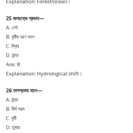
Explanation: Forest/ocean।
25 জলচক্রে প্রভাব—
A. নেই
B. বৃষ্টির ধরণ বদল
C. স্থির
D. ঠান্ডা
Ans: B
Explanation: Hydrological shift।
26 তাপপ্রবাহ মানে—
A. ঠান্ডা
B. দীর্ঘ গরম
C. বৃষ্টি
D. তুষার