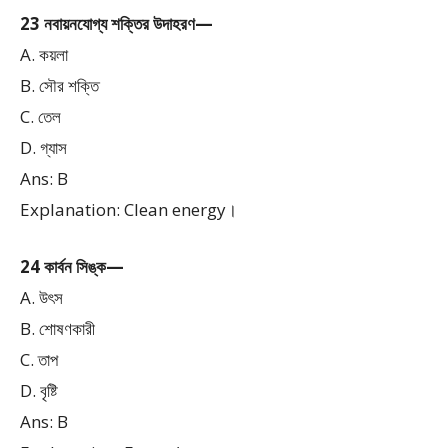
23 নবায়নযোগ্য শক্তির উদাহরণ—
A. কয়লা
B. সৌর শক্তি
C. তেল
D. গ্যাস
Ans: B
Explanation: Clean energy।
24 কার্বন সিঙ্ক—
A. উৎস
B. শোষণকারী
C. তাপ
D. বৃষ্টি
Ans: B