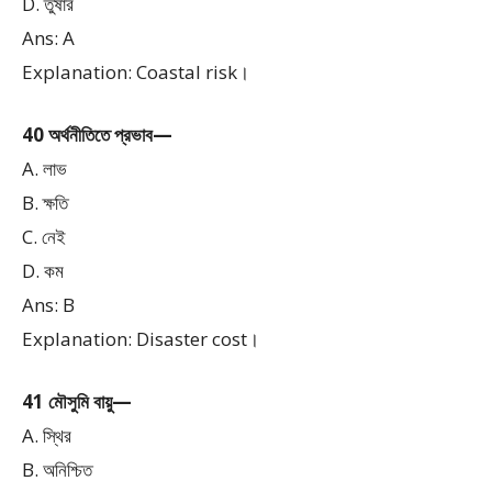
D. তুষার
Ans: A
Explanation: Coastal risk।
40 অর্থনীতিতে প্রভাব—
A. লাভ
B. ক্ষতি
C. নেই
D. কম
Ans: B
Explanation: Disaster cost।
41 মৌসুমি বায়ু—
A. স্থির
B. অনিশ্চিত