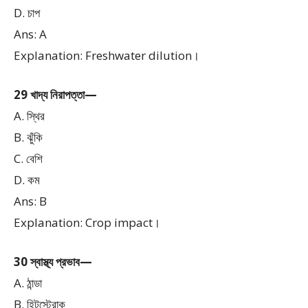
D. চাপ
Ans: A
Explanation: Freshwater dilution।
29 খাদ্য নিরাপত্তা—
A. স্থির
B. ঝুঁকি
C. বেশি
D. কম
Ans: B
Explanation: Crop impact।
30 স্বাস্থ্য প্রভাব—
A. ঠান্ডা
B. হিটস্ট্রোক