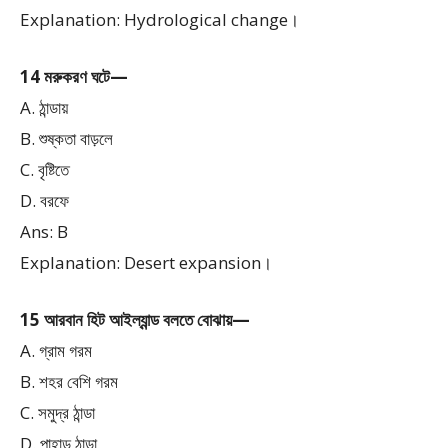
Explanation: Hydrological change।
14 মরুকরণ ঘটে—
A. ঠান্ডায়
B. শুষ্কতা বাড়লে
C. বৃষ্টিতে
D. বরফে
Ans: B
Explanation: Desert expansion।
15 আরবান হিট আইল্যান্ড বলতে বোঝায়—
A. গ্রাম গরম
B. শহর বেশি গরম
C. সমুদ্র ঠান্ডা
D. পাহাড় ঠান্ডা