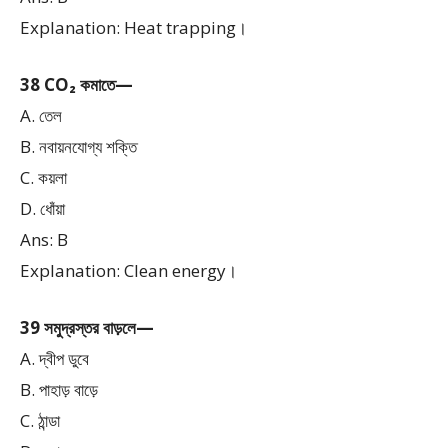
Explanation: Heat trapping।
38 CO₂ কমাতে—
A. তেল
B. নবায়নযোগ্য শক্তি
C. কয়লা
D. ধোঁয়া
Ans: B
Explanation: Clean energy।
39 সমুদ্রস্তর বাড়লে—
A. দ্বীপ ডুবে
B. পাহাড় বাড়ে
C. ঠান্ডা