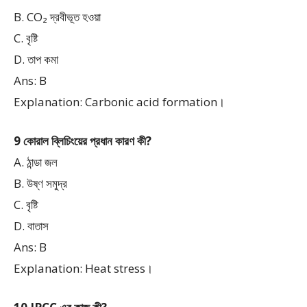
B. CO₂ দ্রবীভূত হওয়া
C. বৃষ্টি
D. তাপ কমা
Ans: B
Explanation: Carbonic acid formation।
9 কোরাল ব্লিচিংয়ের প্রধান কারণ কী?
A. ঠান্ডা জল
B. উষ্ণ সমুদ্র
C. বৃষ্টি
D. বাতাস
Ans: B
Explanation: Heat stress।