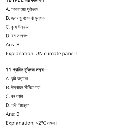
10 IPCC এর কাজ কী?
A. আবহাওয়া পূর্বাভাস
B. জলবায়ু গবেষণা মূল্যায়ন
C. কৃষি উন্নয়ন
D. বন সংরক্ষণ
Ans: B
Explanation: UN climate panel।
11 প্যারিস চুক্তির লক্ষ্য—
A. বৃষ্টি বাড়ানো
B. উষ্ণায়ন সীমিত করা
C. বন কাটা
D. নদী নিয়ন্ত্রণ
Ans: B
Explanation: <2°C লক্ষ্য।