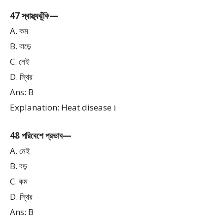
47 স্বাস্থ্যঝুঁকি—
A. কম
B. বাড়ে
C. নেই
D. স্থির
Ans: B
Explanation: Heat disease।
48 পরিবেশে প্রভাব—
A. নেই
B. বড়
C. কম
D. স্থির
Ans: B