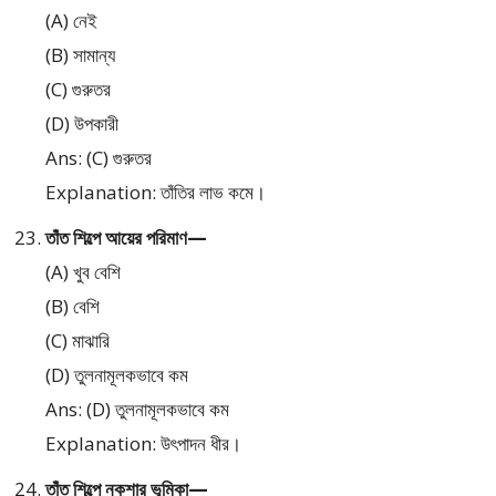
(A) নেই
(B) সামান্য
(C) গুরুতর
(D) উপকারী
Ans: (C) গুরুতর
Explanation: তাঁতির লাভ কমে।
তাঁত শিল্পে আয়ের পরিমাণ—
(A) খুব বেশি
(B) বেশি
(C) মাঝারি
(D) তুলনামূলকভাবে কম
Ans: (D) তুলনামূলকভাবে কম
Explanation: উৎপাদন ধীর।
তাঁত শিল্পে নকশার ভূমিকা—