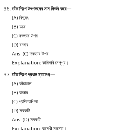
তাঁত শিল্পে উৎপাদনের মান নির্ভর করে—
(A) বিদ্যুৎ
(B) যন্ত্র
(C) দক্ষতার উপর
(D) বাজার
Ans: (C) দক্ষতার উপর
Explanation: কারিগরি নৈপুণ্য।
তাঁত শিল্পে প্রধান চ্যালেঞ্জ—
(A) কাঁচামাল
(B) বাজার
(C) প্রতিযোগিতা
(D) সবকটি
Ans: (D) সবকটি
Explanation: বহুমুখী সমস্যা।