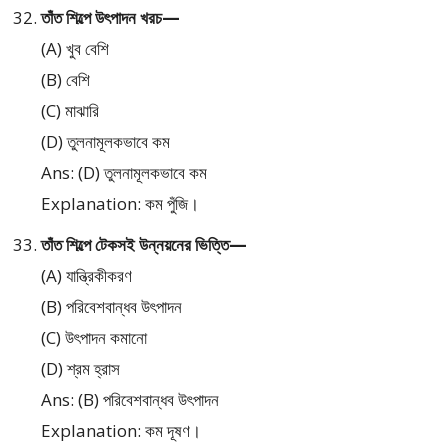
তাঁত শিল্পে উৎপাদন খরচ—
(A) খুব বেশি
(B) বেশি
(C) মাঝারি
(D) তুলনামূলকভাবে কম
Ans: (D) তুলনামূলকভাবে কম
Explanation: কম পুঁজি।
তাঁত শিল্পে টেকসই উন্নয়নের ভিত্তি—
(A) যান্ত্রিকীকরণ
(B) পরিবেশবান্ধব উৎপাদন
(C) উৎপাদন কমানো
(D) শ্রম হ্রাস
Ans: (B) পরিবেশবান্ধব উৎপাদন
Explanation: কম দূষণ।