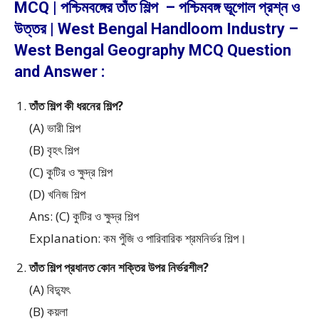
MCQ | পশ্চিমবঙ্গের তাঁত শিল্প – পশ্চিমবঙ্গ ভূগোল প্রশ্ন ও
উত্তর | West Bengal Handloom Industry –
West Bengal Geography MCQ Question
and Answer :
তাঁত শিল্প কী ধরনের শিল্প?
(A) ভারী শিল্প
(B) বৃহৎ শিল্প
(C) কুটির ও ক্ষুদ্র শিল্প
(D) খনিজ শিল্প
Ans: (C) কুটির ও ক্ষুদ্র শিল্প
Explanation: কম পুঁজি ও পারিবারিক শ্রমনির্ভর শিল্প।
তাঁত শিল্প প্রধানত কোন শক্তির উপর নির্ভরশীল?
(A) বিদ্যুৎ
(B) কয়লা