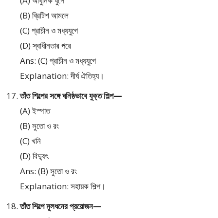
(A) আধুনিক যুগে
(B) ব্রিটিশ আমলে
(C) প্রাচীন ও মধ্যযুগে
(D) স্বাধীনতার পরে
Ans: (C) প্রাচীন ও মধ্যযুগে
Explanation: দীর্ঘ ঐতিহ্য।
তাঁত শিল্পের সঙ্গে ঘনিষ্ঠভাবে যুক্ত শিল্প—
(A) ইস্পাত
(B) সুতো ও রং
(C) খনি
(D) বিদ্যুৎ
Ans: (B) সুতো ও রং
Explanation: সহায়ক শিল্প।
তাঁত শিল্পে মূলধনের প্রয়োজন—