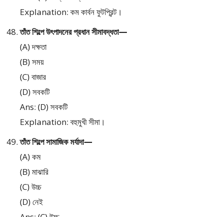
Explanation: কম কার্বন ফুটপ্রিন্ট।
তাঁত শিল্পে উৎপাদনের প্রধান সীমাবদ্ধতা—
(A) দক্ষতা
(B) সময়
(C) বাজার
(D) সবকটি
Ans: (D) সবকটি
Explanation: বহুমুখী সীমা।
তাঁত শিল্পে সামাজিক মর্যাদা—
(A) কম
(B) মাঝারি
(C) উচ্চ
(D) নেই
Ans: (C) উচ্চ