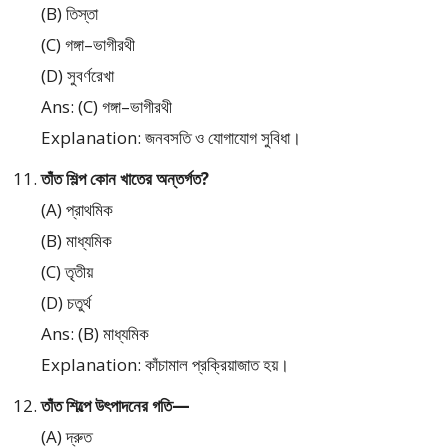
(B) তিস্তা
(C) গঙ্গা–ভাগীরথী
(D) সুবর্ণরেখা
Ans: (C) গঙ্গা–ভাগীরথী
Explanation: জনবসতি ও যোগাযোগ সুবিধা।
তাঁত শিল্প কোন খাতের অন্তর্গত?
(A) প্রাথমিক
(B) মাধ্যমিক
(C) তৃতীয়
(D) চতুর্থ
Ans: (B) মাধ্যমিক
Explanation: কাঁচামাল প্রক্রিয়াজাত হয়।
তাঁত শিল্পে উৎপাদনের গতি—
(A) দ্রুত