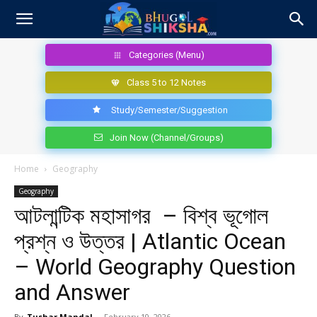
Categories (Menu)
Class 5 to 12 Notes
Study/Semester/Suggestion
Join Now (Channel/Groups)
Home
Geography
Geography
আটলান্টিক মহাসাগর – বিশ্ব ভূগোল
প্রশ্ন ও উত্তর | Atlantic Ocean
– World Geography Question
and Answer
By
Tushar Mandal
-
February 10, 2026