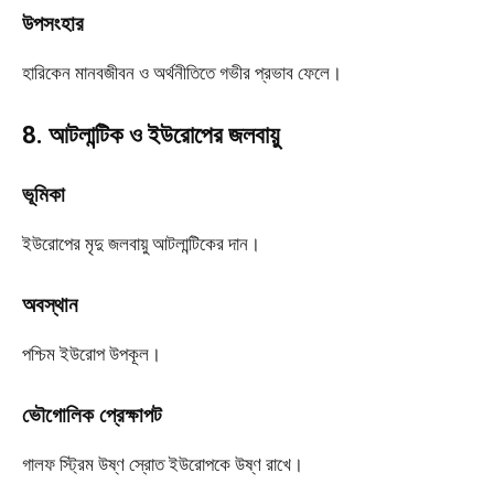
উপসংহার
হারিকেন মানবজীবন ও অর্থনীতিতে গভীর প্রভাব ফেলে।
8. আটলান্টিক ও ইউরোপের জলবায়ু
ভূমিকা
ইউরোপের মৃদু জলবায়ু আটলান্টিকের দান।
অবস্থান
পশ্চিম ইউরোপ উপকূল।
ভৌগোলিক প্রেক্ষাপট
গালফ স্ট্রিম উষ্ণ স্রোত ইউরোপকে উষ্ণ রাখে।