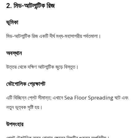
2. মিড-আটলান্টিক রিজ
ভূমিকা
মিড-আটলান্টিক রিজ একটি দীর্ঘ মধ্য-মহাসাগরীয় পর্বতমালা।
অবস্থান
উত্তর থেকে দক্ষিণ আটলান্টিক জুড়ে বিস্তৃত।
ভৌগোলিক প্রেক্ষাপট
এটি বিচ্ছিন্ন প্লেট সীমান্ত; এখানে Sea Floor Spreading ঘটে এবং
নতুন ভূত্বক সৃষ্টি হয়।
উপসংহার
প্লেট টেকটনিক তত্ত্ব বোঝার ক্ষেত্রে রিজটির গুরুত্ব অপরিসীম।