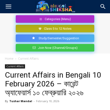
Categories (Menu)
Class 5 to 12 Notes
Study/Semester/Suggestion
Join Now (Channel/Groups)
Home
Current Affairs
Current Affairs
Current Affairs in Bengali 10
February 2026 – কারেন্ট
অ্যাফেয়ার্স ১০ ফেব্রুয়ারি ২০২৬
By
Tushar Mandal
-
February 10, 2026