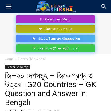
Categories (Menu)
Class 5 to 12 Notes
Study/Semester/Suggestion
Join Now (Channel/Groups)
Home
General Knowledge
General Knowledge
জি–২০ দেশসমূহ – জিকে প্রশ্ন ও
উত্তর | G20 Countries – GK
Question and Answer in
Bengali
By
Tushar Mandal
-
February 20, 2026