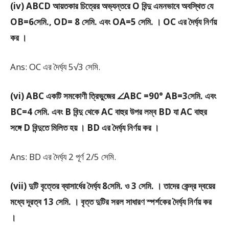
(iv) ABCD আয়তকার চিত্রের অভ্যন্তরে O বিন্দু এমনভাবে অবস্থিত যে
OB=6সেমি., OD= 8 সেমি. এবং OA=5 সেমি. । OC এর দৈর্ঘ্য নির্ণয়
কর ।
Ans: OC এর দৈর্ঘ্য 5√3 সেমি.
(vi) ABC একটি সমকোণী ত্রিভুজের ∠ABC =90° AB=3সেমি. এবং
BC=4 সেমি. এবং B বিন্দু থেকে AC বাহুর উপর লম্ব BD যা AC বাহুর
সঙ্গে D বিন্দুতে মিলিত হয় । BD এর দৈর্ঘ্য নির্ণয় কর ।
Ans: BD এর দৈর্ঘ্য 2 পূর্ণ 2/5 সেমি.
(vii) দুটি বৃত্তের ব্যাসার্ধের দৈর্ঘ্য 8সেমি. ও 3 সেমি. । তাদের কেন্দ্র দ্বয়ের
মধ্যে দূরত্ব 13 সেমি. । বৃত্ত দুটির সরল সাধারণ স্পর্শকের দৈর্ঘ্য নির্ণয় কর
।