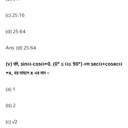
(c) 25:16
(d) 25:64
Ans: (d) 25:64
(v) যদি, sinϴ-cosϴ=0, (0° ≤ ϴ≤ 90°) এবং secϴ+cosecϴ
=x, হয় তাহলে x এর মান –
(a) 1
(b) 2
(c) √2