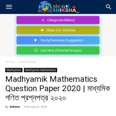
Categories (Menu)
Class 5 to 12 Notes
Study/Semester/Suggestion
Join Now (Channel/Groups)
Home
Madhyamik
Madhyamik
Madhyamik Mathematics
Madhyamik Mathematics
Question Paper 2020 | মাধ্যমিক
গণিত প্রশ্নপত্র ২০২০
By
Admin
-
February 8, 2026