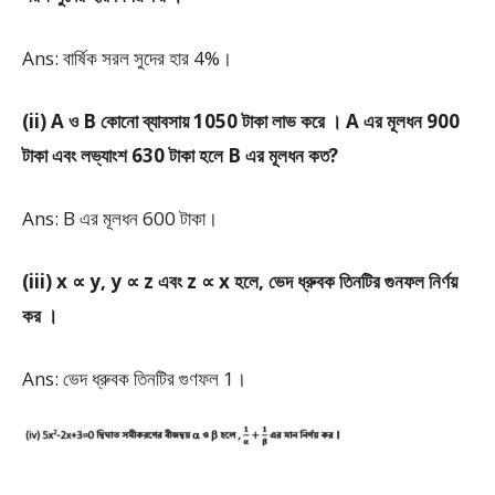
Ans: বার্ষিক সরল সুদের হার 4%।
(ii) A ও B কোনো ব্যাবসায় 1050 টাকা লাভ করে । A এর মূলধন 900
টাকা এবং লভ্যাংশ 630 টাকা হলে B এর মূলধন কত?
Ans: B এর মূলধন 600 টাকা।
(iii) x ∝ y, y ∝ z এবং z ∝ x হলে, ভেদ ধ্রুবক তিনটির গুনফল নির্ণয়
কর ।
Ans: ভেদ ধ্রুবক তিনটির গুণফল 1।