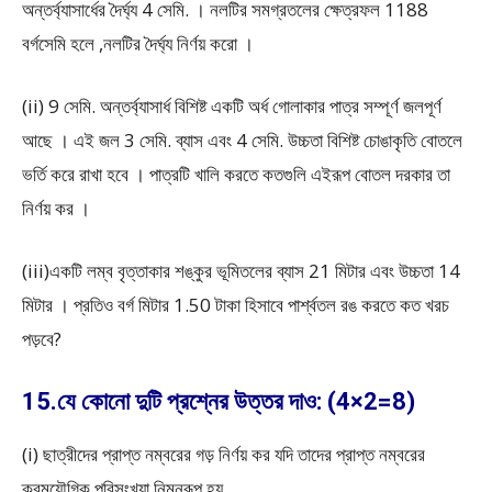
অন্তর্ব্যাসার্ধের দৈর্ঘ্য 4 সেমি. । নলটির সমগ্রতলের ক্ষেত্রফল 1188
বর্গসেমি হলে ,নলটির দৈর্ঘ্য নির্ণয় করো ।
(ii) 9 সেমি. অন্তর্ব্যাসার্ধ বিশিষ্ট একটি অর্ধ গোলাকার পাত্র সম্পূর্ণ জলপূর্ণ
আছে । এই জল 3 সেমি. ব্যাস এবং 4 সেমি. উচ্চতা বিশিষ্ট চোঙাকৃতি বোতলে
ভর্তি করে রাখা হবে । পাত্রটি খালি করতে কতগুলি এইরূপ বোতল দরকার তা
নির্ণয় কর ।
(iii)একটি লম্ব বৃত্তাকার শঙ্কুর ভূমিতলের ব্যাস 21 মিটার এবং উচ্চতা 14
মিটার । প্রতিও বর্গ মিটার 1.50 টাকা হিসাবে পার্শ্বতল রঙ করতে কত খরচ
পড়বে?
15.যে কোনো দুটি প্রশ্নের উত্তর দাও: (4×2=8)
(i) ছাত্রীদের প্রাপ্ত নম্বরের গড় নির্ণয় কর যদি তাদের প্রাপ্ত নম্বরের
ক্রমযৌগিক পরিসংখ্যা নিম্নরূপ হয়