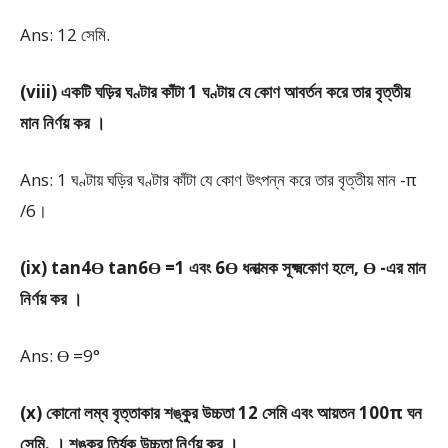
Ans: 12 সেমি.
(viii) একটি ঘড়ির ঘণ্টার কাঁটা 1 ঘণ্টায় যে কোণ আবর্তন করে তার বৃত্তীয়
মান নির্ণয় কর ।
Ans: 1 ঘণ্টায় ঘড়ির ঘণ্টার কাঁটা যে কোণ উৎপন্ন করে তার বৃত্তীয় মান -π
/6।
(ix) tan4ϴ tan6ϴ =1 এবং 6ϴ ধনাত্মক সূক্ষ্মকোণ হলে, ϴ -এর মান
নির্ণয় কর ।
Ans: ϴ =9°
(x) কোনো লম্ব বৃত্তাকার শঙ্কুর উচ্চতা 12 সেমি এবং আয়তন 100π ঘন
সেমি. । শঙ্কুর তির্যক উচ্চতা নির্ণয় কর ।