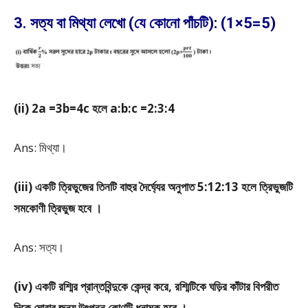
3. সত্য বা মিথ্যা লেখো (যে কোনো পাঁচটি): (1×5=5)
(ii) 2a =3b=4c হলে a:b:c =2:3:4
Ans: মিথ্যা।
(iii) একটি ত্রিভুজের তিনটি বাহুর দৈর্ঘ্যের অনুপাত 5:12:13 হলে ত্রিভুজটি
সমকোণী ত্রিভুজ হবে ।
Ans: সত্য।
(iv) একটি রশ্মির প্রান্তবিন্দুকে কেন্দ্র করে, রশ্মিটিকে ঘড়ির কাঁটার বিপরীত
দিকে ঘোরার জন্য উৎপন্ন কোণটি ধনাত্মক হবে ।