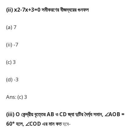
(ii) x
2
-7x+3=0 সমীকরণের বীজদ্বয়ের গুনফল
(a) 7
(ii) -7
(c) 3
(d) -3
Ans: (c) 3
(iii) O কেন্দ্রীয় বৃত্তের AB ও CD জ্যা দুটির দৈর্ঘ্য সমান, ∠AOB =
60° হলে, ∠COD এর মান কত
হবে-