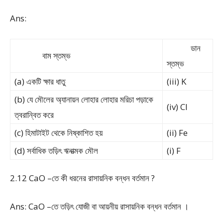
Ans:
ডান
বাম স্তম্ভ
স্তম্ভ
(a) একটি ক্ষার ধাতু
(iii) K
(b) যে মৌলের অ্যানায়ন লোহার লোহার মরিচা পড়াকে
(iv) Cl
ত্বরান্বিত করে
(c) হিমাটাইট থেকে নিষ্কাশিত হয়
(ii) Fe
(d) সর্বাধিক তড়িৎ ঋনাত্মক মৌল
(i) F
2.12 CaO –তে কী ধরনের রাসায়নিক বন্ধন বর্তমান ?
Ans: CaO –তে তড়িৎ যোজী বা আয়নীয় রাসায়নিক বন্ধন বর্তমান ।