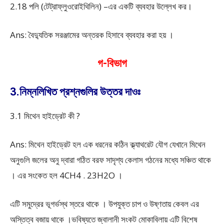
2.18 পলি (টেট্রাফ্লুওরোইথিলিন) –এর একটি ব্যবহার উল্লেখ কর।
Ans: বৈদ্যুতিক সরঞ্জামের অন্তরক হিসাবে ব্যবহার করা হয় ।
গ-বিভাগ
3.নিম্নলিখিত প্রশ্নগুলির উত্তর দাওঃ
3.1 মিথেন হাইড্রেট কী ?
Ans: মিথেন হাইড্রেট হল এক ধরনের কঠিন ক্ল্যাথরেট যৌগ যেখানে মিথেন
অনুগুলি জলের অনু দ্বারা গঠিত বরফ সাদৃশ্য কেলাস গঠনের মধ্যে সঞ্চিত থাকে
। এর সংকেত হল 4CH
4
. 23H
2
O ।
এটি সমুদ্রের ভূগর্ভস্থ স্তরে থাকে । উপযুক্ত চাপ ও উষ্ণতায় কেবল এর
অস্তিত্ব বজায় থাকে ।ভবিষ্যতে জ্বালানী সংকট মোকাবিলায় এটি বিশেষ