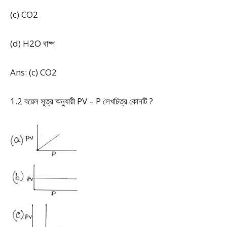
(c) CO
2
(d) H
2
O বাষ্প
Ans: (c) CO
2
1.2 বয়েল সূত্র অনুযায়ী PV – P লেখচিত্র কোনটি ?