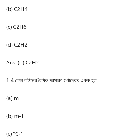
(b) C
2
H
4
(c) C
2
H
6
(d) C
2
H
2
Ans: (d) C
2
H
2
1.4 কোন কঠিনের রৈখিক প্রসারণ গুণাঙ্কের একক হল
(a) m
(b) m
-1
(c) °C
-1