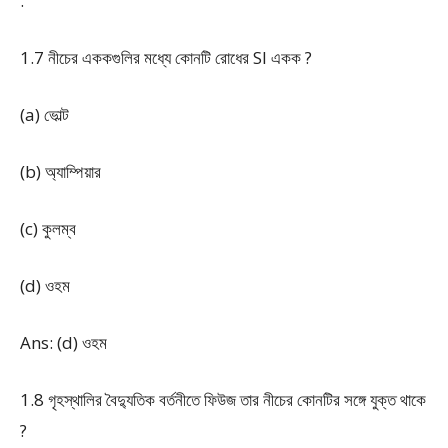
.
1.7 নীচের এককগুলির মধ্যে কোনটি রোধের SI একক ?
(a) ভোল্ট
(b) অ্যাম্পিয়ার
(c) কুলম্ব
(d) ওহম
Ans: (d) ওহম
1.8 গৃহস্থালির বৈদ্যুতিক বর্তনীতে ফিউজ তার নীচের কোনটির সঙ্গে যুক্ত থাকে
?