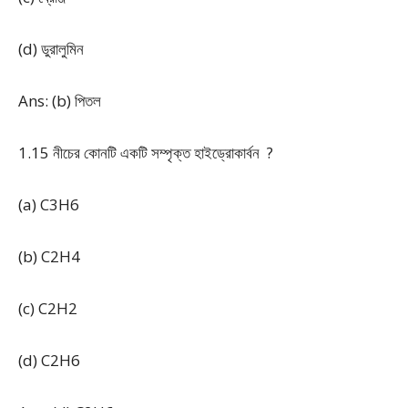
(d) ডুরালুমিন
Ans: (b) পিতল
1.15 নীচের কোনটি একটি সম্পৃক্ত হাইড্রোকার্বন ?
(a) C
3
H
6
(b) C
2
H
4
(c) C
2
H
2
(d) C
2
H
6