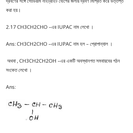
দ্রবণের সঙ্গে সোডিয়াম নাইট্রাইট যৌগের জলীয় দ্রবণ মিশ্রিত করে উত্তপ্ত
করা হয়।
2.17 CH
3
CH
2
CHO –এর IUPAC নাম লেখো ।
Ans: CH
3
CH
2
CHO –এর IUPAC নাম হল – প্রোপান্যাল ।
অথবা , CH
3
CH
2
CH
2
OH –এর একটি অবস্থানগত সমবায়বের গঠন
সংকেত লেখো ।
Ans: