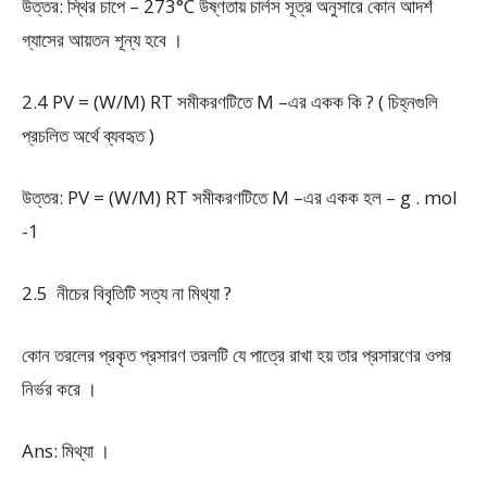
উত্তর: স্থির চাপে – 273°C উষ্ণতায় চার্লস সূত্র অনুসারে কোন আদর্শ
গ্যাসের আয়তন শূন্য হবে ।
2.4 PV = (W/M) RT সমীকরণটিতে M –এর একক কি ? ( চিহ্নগুলি
প্রচলিত অর্থে ব্যবহৃত )
উত্তর: PV = (W/M) RT সমীকরণটিতে M –এর একক হল – g . mol
-1
2.5 নীচের বিবৃতিটি সত্য না মিথ্যা ?
কোন তরলের প্রকৃত প্রসারণ তরলটি যে পাত্রে রাখা হয় তার প্রসারণের ওপর
নির্ভর করে ।
Ans: মিথ্যা ।