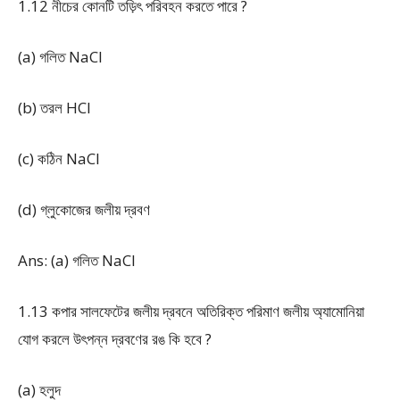
1.12 নীচের কোনটি তড়িৎ পরিবহন করতে পারে ?
(a) গলিত NaCl
(b) তরল HCl
(c) কঠিন NaCl
(d) গ্লুকোজের জলীয় দ্রবণ
Ans: (a) গলিত NaCl
1.13 কপার সালফেটের জলীয় দ্রবনে অতিরিক্ত পরিমাণ জলীয় অ্যামোনিয়া
যোগ করলে উৎপন্ন দ্রবণের রঙ কি হবে ?
(a) হলুদ