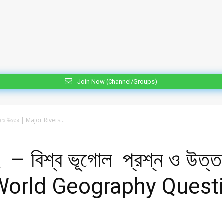
Join Now (Channel/Groups)
রশ্ন ও উত্তর | Major Rivers...
মূহ – বিশ্ব ভূগোল প্রশ্ন ও উ
 World Geography Quest