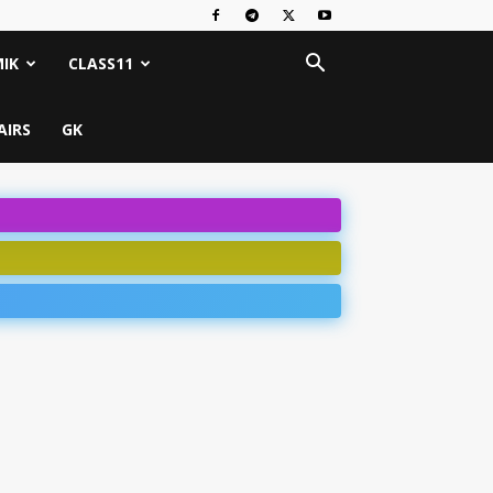
IK
CLASS11
AIRS
GK