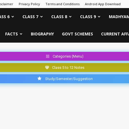
isclaimer
Privacy Policy
Terms and Conditions
Android App Download
ASS 6
CLASS 7
CLASS 8
CLASS 9
MADHYAM
FACTS
BIOGRAPHY
GOVT SCHEMES
CURRENT AFF
Categories (Menu)
Class 5 to 12 Notes
Study/Semester/Suggestion