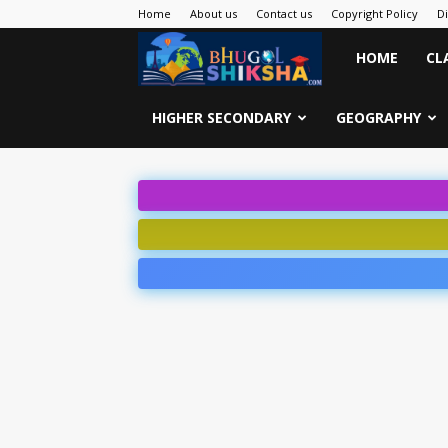
Home
About us
Contact us
Copyright Policy
D
Bhugol
HOME
CL
Shiksha
HIGHER SECONDARY
GEOGRAPHY