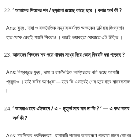
‘ আমাদের শিশুদের শব / ছড়ানো রয়েছে কাছে দুরে । বলার অর্থ কী ?
Ans: যুদ্ধ , দাঙ্গা ও রাজনৈতিক সন্ত্রাসকবলিত আজকের দুনিয়ায় হিংস্রতার
হাত থেকে রেহাই পায়নি শিশুরাও । তারই ভয়াবহতা বোঝাতে এই উক্তি ।
আমাদের শিশুদের শব পড়ে থাকার মধ্যে দিয়ে কোন্ বিষয়টি ধরা পড়েছে ?
Ans: বিশ্বজুড়ে যুদ্ধ , দাঙ্গা ও রাজনৈতিক অস্থিরতার বলি হচ্ছে আগামী
প্রজন্মও । তাই কবির আশঙ্কা— তবে কি এভাবেই শেষ হয়ে যাবে মানবসমাজ
!
‘ আমরাও তবে এইভাবে / এ – মুহূর্তে মরে যাব না কি ? ‘ — এ কথা বলার
অর্থ কী ?
Ans: চারদিকের প্রতিকূলতা , হানাদারি শত্রুর আক্রমণে গৃহহারা মানুষ চোখের