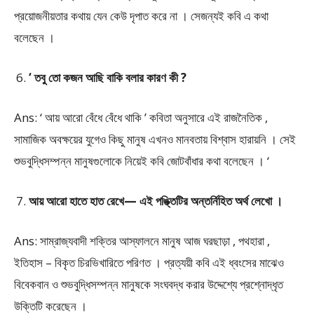
প্রয়োজনীয়তার কথায় যেন কেউ দৃপাত করে না । সেজন্যই কবি এ কথা
বলেছেন ।
‘ তবু তো কজন আছি বাকি বলার কারণ কী ?
Ans: ‘ আয় আরো বেঁধে বেঁধে থাকি ’ কবিতা অনুসারে এই রাজনৈতিক ,
সামাজিক অবক্ষয়ের যুগেও কিছু মানুষ এখনও মানবতায় বিশ্বাস হারায়নি । সেই
শুভবুদ্ধিসম্পন্ন মানুষগুলোকে নিয়েই কবি জোটবাঁধার কথা বলেছেন । ‘
আয় আরো হাতে হাত রেখে— এই পঙ্ক্তিটির অন্তর্নিহিত অর্থ লেখো ।
Ans: সাম্রাজ্যবাদী শক্তির আস্ফালনে মানুষ আজ ঘরছাড়া , পথহারা ,
ইতিহাস – বিকৃত চিরভিখারিতে পরিণত । প্রত্যয়ী কবি এই ধ্বংসের মাঝেও
বিবেকবান ও শুভবুদ্ধিসম্পন্ন মানুষকে সংঘবদ্ধ করার উদ্দেশ্যে প্রশ্নোদ্ধৃত
উক্তিটি করেছেন ।