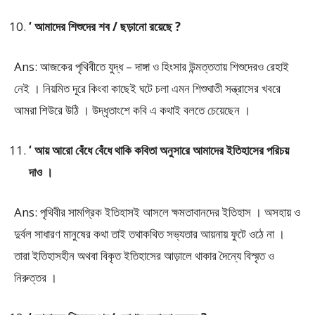
‘ আমাদের শিশুদের শব / ছড়ানো রয়েছে ?
Ans: আজকের পৃথিবীতে যুদ্ধ – দাঙ্গা ও হিংসার উন্মত্ততায় শিশুদেরও রেহাই
নেই । নিয়মিত দূরে কিংবা কাছেই ঘটে চলা এমন শিশুঘাতী সন্ত্রাসের খবরে
আমরা শিউরে উঠি । উদ্ধৃতাংশে কবি এ কথাই বলতে চেয়েছেন ।
‘ আয় আরো বেঁধে বেঁধে থাকি কবিতা অনুসারে আমাদের ইতিহাসের পরিচয়
দাও ।
Ans: পৃথিবীর সামগ্রিক ইতিহাসই আসলে ক্ষমতাবানদের ইতিহাস । অসহায় ও
দুর্বল সাধারণ মানুষের কথা তাই তথাকথিত সভ্যতার আয়নায় ফুটে ওঠে না ।
তারা ইতিহাসহীন অথবা বিকৃত ইতিহাসের আড়ালে থাকার দৈন্যে বিস্মৃত ও
নিরুত্তর ।