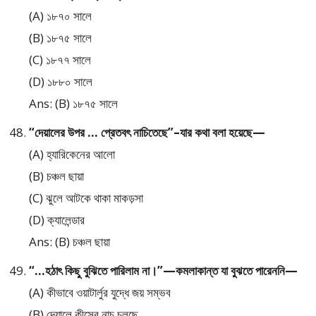
(A) ১৮৭০ সালে
(B) ১৮৭৫ সালে
(C) ১৮৭৭ সালে
(D) ১৮৮০ সালে
Ans: (B) ১৮৭৫ সালে
“দেয়ালের উপর … প্রেতবৎ নাচিতেছে”–যার কথা বলা হয়েছে—
(A) হ্যারিকেনের আলো
(B) চঞ্চল ছায়া
(C) ঝুলে আটকে থাকা মাকড়সা
(D) ক্যালেন্ডার
Ans: (B) চঞ্চল ছায়া
“…হঠাৎ কিছু বুঝিতে পারিলাম না।”—কমলাকান্ত যা বুঝতে পারেননি—
(A) কীভাবে ওয়াটার্লুর যুদ্ধে জয় সম্ভব
(B) দেয়ালে কীসের নাচ চলছে