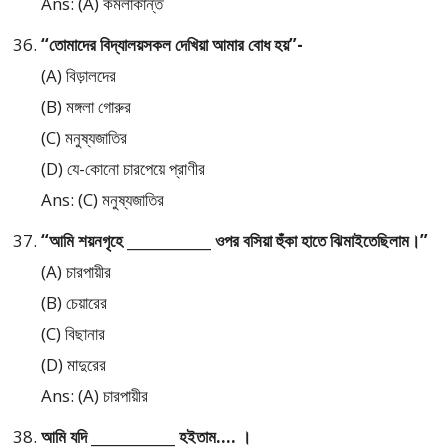
Ans: (A) কমলাকান্ত
“তোমাদের বিদ্যালয়সকল দেখিয়া আমার বোধ হয়”-
(A) বিড়ালদের
(B) মঙ্গলা গোরুর
(C) মনুষ্যজাতির
(D) যে-কোনো চারপেয়ে প্রাণীর
Ans: (C) মনুষ্যজাতির
“আমি শয়নগৃহে ____________ ওপর বসিয়া হুঁকা হাতে ঝিমাইতেছিলাম।”
(A) চারপায়ীর
(B) চেয়ারের
(C) বিছানার
(D) মাদুরের
Ans: (A) চারপায়ীর
আমি যদি ____________ হইতাম…. ।