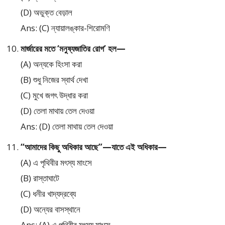
(D) অভুক্ত বেড়াল
Ans: (C) ন্যায়ালঙ্কার-শিরোমণি
মার্জারের মতে ‘মনুষ্যজাতির রোগ’ হল—
(A) অন্যকে হিংসা করা
(B) শুধু নিজের স্বার্থ দেখা
(C) মুখে জগৎ উদ্ধার করা
(D) তেলা মাথায় তেল দেওয়া
Ans: (D) তেলা মাথায় তেল দেওয়া
“আমাদের কিছু অধিকার আছে”—যাতে এই অধিকার—
(A) এ পৃথিবীর মৎস্য মাংসে
(B) রাস্তাঘাটে
(C) ধনীর খাদ্যদ্রব্যে
(D) অন্যের বাসস্থানে
Ans: (A) এ পৃথিবীর মৎস্য মাংসে