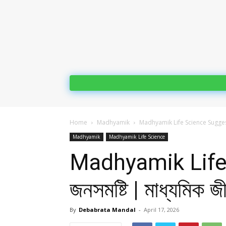
Home
Madhyamik
Madhyamik Life Science Suggestion 
Madhyamik
Madhyamik Life Science
Madhyamik Life 
জনসমষ্টি | মাধ্যমিক জ
By
Debabrata Mandal
-
April 17, 2026