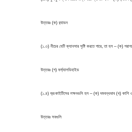
উত্তরঃ (ক) র‍্যাডন
(১.৩) নীচের যেটি ক্যানসার সৃষ্টি করতে পারে, তা হল – (ক) পরা
উত্তরঃ (গ) ফর্ম্যালডিহাইড
(১.৪) ব্রংকাইটিসের লক্ষনগুলি হল – (ক) দমবন্ধভাব (খ) কাশি 
উত্তরঃ সবগুলি