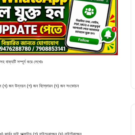
সহ বাক্যটি সম্পূর্ন করে লেখোঃ
ারন (খ) জন উন্নয়ন (গ) জন বিস্ফোরন (ঘ) জন সংকোচন
(খ) কার্বন ডাই অক্সাইড (গ) হাইড্রোজেন (ঘ) নাইট্রোজেন