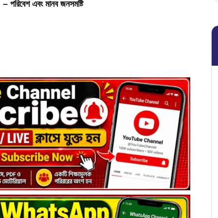
িবেশ এবং মানব জনসমষ্টি