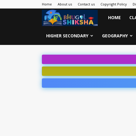
Home
About us
Contact us
Copyright Policy
D
Bhugol
HOME
CL
Shiksha
HIGHER SECONDARY
GEOGRAPHY