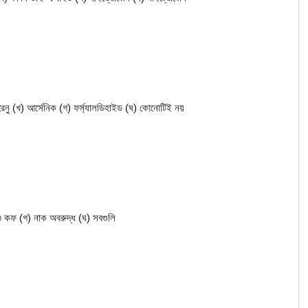
গরেনু (খ) আর্সেনিক (গ) ফর্ম্যালডিহাইড (ঘ) কোনোটিই নয়
ও কফ (গ) নাক অবরুদ্ধ (ঘ) সবগুলি