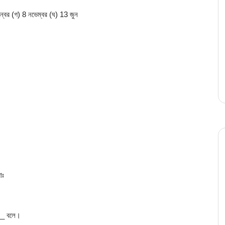
ন্বের (গ) 8 নভেম্বর (ঘ) 13 জুন
োঃ
___ বলে।