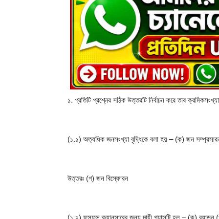
১. প্রতিটি প্রশ্নের সঠিক উত্তরটি নির্বাচন করে তার ক্রমিকসংখ্যা
(১.১) অত্যধিক জনসংখ্যা বৃদ্ধিকে বলা হয় – (ক) জন সম্প্রস
উত্তরঃ (গ) জন বিস্ফোরন
(১.২) ফুসফুস ক্যানসারের জন্য দায়ী গ্যাসটি হল – (ক) র‍্যাডন 