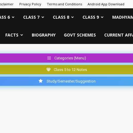
isclaimer
Privacy Policy
Terms and Conditions
Android App Download
ASS 6
CLASS 7
CLASS 8
CLASS 9
MADHYAM
FACTS
BIOGRAPHY
GOVT SCHEMES
CURRENT AFF
Categories (Menu)
Class 5 to 12 Notes
Study/Semester/Suggestion