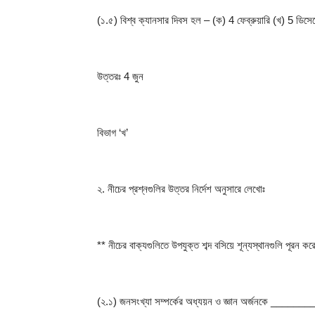
(১.৫) বিশ্ব ক্যানসার দিবস হল – (ক) 4 ফেব্রুয়ারি (খ) 5 ডিসে
উত্তরঃ 4 জুন
বিভাগ ‘খ’
২. নীচের প্রশ্নগুলির উত্তর নির্দেশ অনুসারে লেখোঃ
** নীচের বাক্যগুলিতে উপযুক্ত শব্দ বসিয়ে শূন্যস্থানগুলি পূরন কর
(২.১) জনসংখ্যা সম্পর্কের অধ্যয়ন ও জ্ঞান অর্জনকে ______