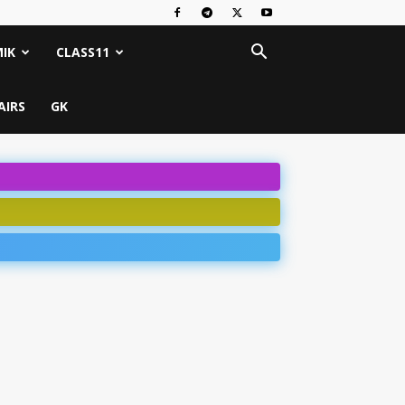
IK
CLASS11
AIRS
GK