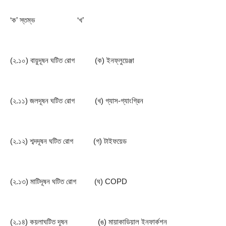
‘ক’ স্তম্ভ                 
‘খ’
(২.১০) বায়ুদূষন ঘটিত রোগ      
(ক) ইনফ্লুয়েঞ্জা
(২.১১) জলদূষন ঘটিত রোগ      
(খ) গ্যাস-গ্যাংগ্রিন
(২.১২) শব্দদূষন ঘটিত রোগ      
(গ) টাইফয়েড
(২.১৩) মাটিদূষন ঘটিত রোগ     
(ঘ) COPD
(২.১৪) কয়লাঘটিত দূষন         
  (ঙ) মায়াকাডিয়াল ইনফার্কশন