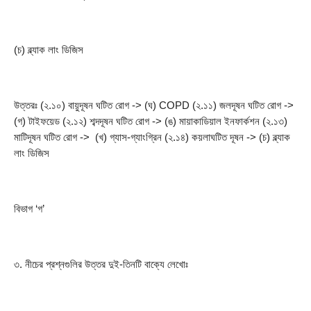
(চ) ব্ল্যাক লাং ডিজিস
উত্তরঃ (২.১০) বায়ুদূষন ঘটিত রোগ -> (ঘ) COPD (২.১১) জলদূষন ঘটিত রোগ -> 
(গ) টাইফয়েড (২.১২) শব্দদূষন ঘটিত রোগ -> (ঙ) মায়াকাডিয়াল ইনফার্কশন (২.১৩) 
মাটিদূষন ঘটিত রোগ ->  (খ) গ্যাস-গ্যাংগ্রিন (২.১৪) কয়লাঘটিত দূষন -> (চ) ব্ল্যাক 
লাং ডিজিস
বিভাগ ‘গ’
৩. নীচের প্রশ্নগুলির উত্তর দুই-তিনটি বাক্যে লেখোঃ