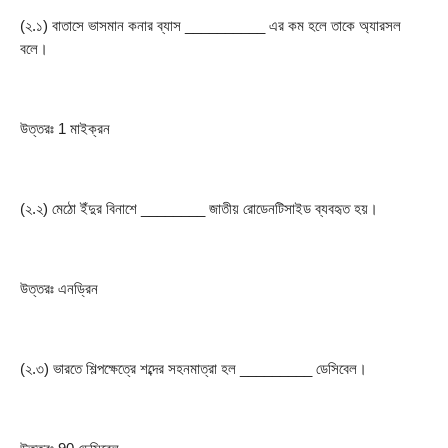
(২.১) বাতাসে ভাসমান কনার ব্যাস __________ এর কম হলে তাকে অ্যারসল 
বলে।
উত্তরঃ 1 মাইক্রন
(২.২) মেঠো ইঁদুর বিনাশে ________ জাতীয় রোডেনটিসাইড ব্যবহৃত হয়।
উত্তরঃ এনড্রিন
(২.৩) ভারতে শিল্পক্ষেত্রে শব্দের সহনমাত্রা হল _________ ডেসিবেল।