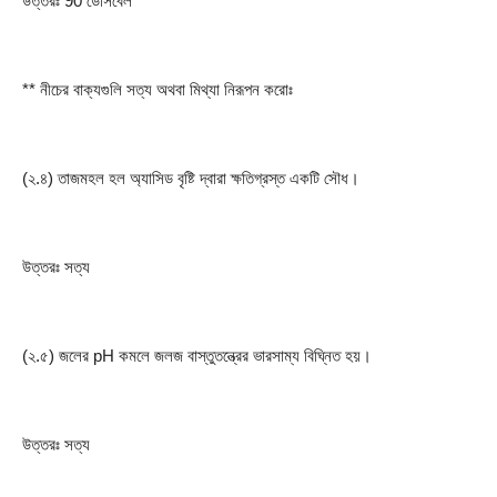
উত্তরঃ 90 ডেসিবেল
** নীচের বাক্যগুলি সত্য অথবা মিথ্যা নিরূপন করোঃ
(২.৪) তাজমহল হল অ্যাসিড বৃষ্টি দ্বারা ক্ষতিগ্রস্ত একটি সৌধ।
উত্তরঃ সত্য
(২.৫) জলের pH কমলে জলজ বাস্তুতন্ত্রের ভারসাম্য বিঘ্নিত হয়।
উত্তরঃ সত্য