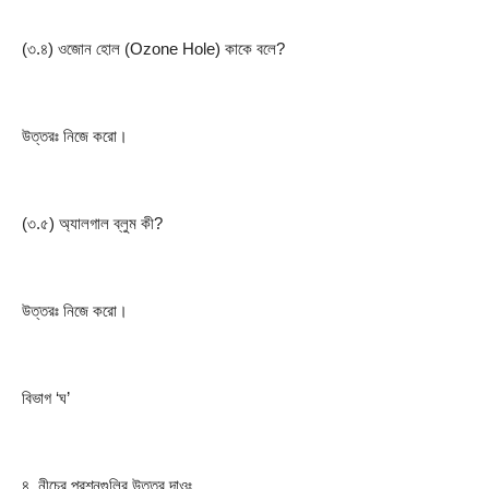
(৩.৪) ওজোন হোল (Ozone Hole) কাকে বলে?
উত্তরঃ নিজে করো।
(৩.৫) অ্যালগাল ব্লুম কী?
উত্তরঃ নিজে করো।
বিভাগ ‘ঘ’
৪. নীচের প্রশ্নগুলির উত্তর দাওঃ