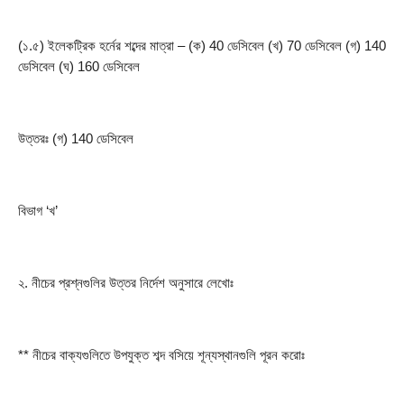
(১.৫) ইলেকট্রিক হর্নের শব্দের মাত্রা – (ক) 40 ডেসিবেল (খ) 70 ডেসিবেল (গ) 140 
ডেসিবেল (ঘ) 160 ডেসিবেল
উত্তরঃ (গ) 140 ডেসিবেল
বিভাগ ‘খ’
২. নীচের প্রশ্নগুলির উত্তর নির্দেশ অনুসারে লেখোঃ
** নীচের বাক্যগুলিতে উপযুক্ত শব্দ বসিয়ে শূন্যস্থানগুলি পূরন করোঃ