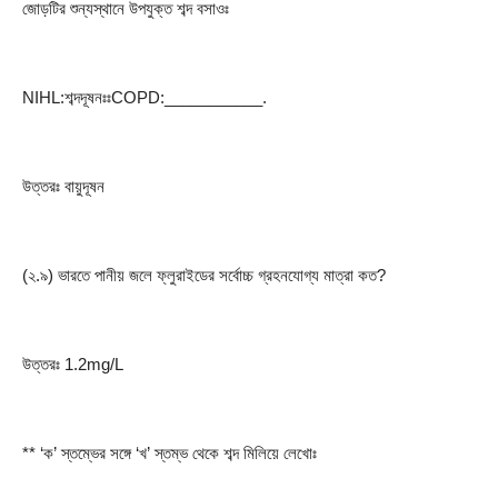
জোড়টির শুন্যস্থানে উপযুক্ত শব্দ বসাওঃ
NIHL:শব্দদূষনঃঃCOPD:___________.
উত্তরঃ বায়ুদূষন
(২.৯) ভারতে পানীয় জলে ফ্লুরাইডের সর্বোচ্চ গ্রহনযোগ্য মাত্রা কত?
উত্তরঃ 1.2mg/L
** ‘ক’ স্তম্ভের সঙ্গে ‘খ’ স্তম্ভ থেকে শব্দ মিলিয়ে লেখোঃ