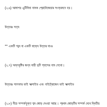
(২.৬) আমাশয় এন্টিমিবা নামক প্রোটোজেয়ার সংক্রমনে হয়।
উত্তরঃ সত্য
** একটি শব্দে বা একটি বাক্যে উত্তর দাওঃ
(২.৭) অম্লবৃষ্টির জন্য দায়ী দুটি গ্যাসের নাম লেখো।
উত্তরঃ সালফার ডাই অক্সাইড এবং নাইট্রোজেন ডাই অক্সাইড
(২.৮) নীচে সম্পর্কযুক্ত শব্দ জোড় দেওয়া আছে। প্রথম জোড়টির সম্পর্ক দেখে দ্বিতীয় 