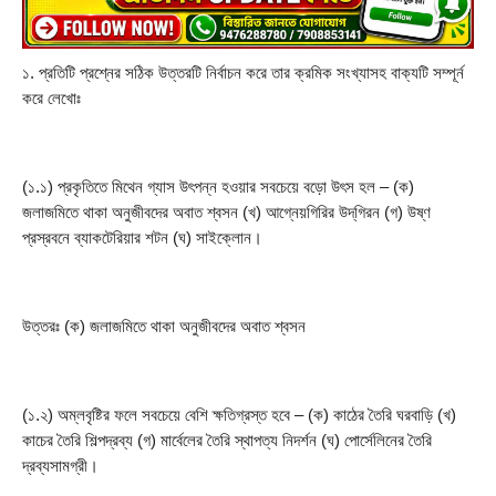
১. প্রতিটি প্রশ্নের সঠিক উত্তরটি নির্বাচন করে তার ক্রমিক সংখ্যাসহ বাক্যটি সম্পূর্ন 
করে লেখোঃ
(১.১) প্রকৃতিতে মিথেন গ্যাস উৎপন্ন হওয়ার সবচেয়ে বড়ো উৎস হল – (ক) 
জলাজমিতে থাকা অনুজীবদের অবাত শ্বসন (খ) আগ্নেয়গিরির উদ্‌গিরন (গ) উষ্ণ 
প্রস্রবনে ব্যাকটেরিয়ার শটন (ঘ) সাইক্লোন।
উত্তরঃ (ক) জলাজমিতে থাকা অনুজীবদের অবাত শ্বসন
(১.২) অম্লবৃষ্টির ফলে সবচেয়ে বেশি ক্ষতিগ্রস্ত হবে – (ক) কাঠের তৈরি ঘরবাড়ি (খ) 
কাচের তৈরি শিল্পদ্রব্য (গ) মার্বেলের তৈরি স্থাপত্য নিদর্শন (ঘ) পোর্সেলিনের তৈরি 
দ্রব্যসামগ্রী।