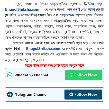
    স্কুল, কলেজ ও বিভিন্ন ছাত্রছাত্রীদের পড়াশোনার ডিজিটাল মাধ্যম 
BhugolShiksha.com
 । এর প্রধান উদ্দেশ্য 
পঞ্চম শ্রেণী
 থেকে 
দ্বাদশ শ্রেণীর
(মাধ্যমিক ও উচ্চমাধ্যমিক) সমস্ত বিষয় এবং 
গ্রাজুয়েশনের
 শুধুমাত্র ভূগোল বিষয়কে  
সহজ বাংলা ভাষায় আলোচনার মাধ্যমে ছাত্রছাত্রীদের কাছে সহজ করে তোলা। 
এছাড়াও সাধারণ-জ্ঞান, পরীক্ষা প্রস্তুতি, ভ্রমণ গাইড, আশ্চর্যজনক তথ্য, সফল 
ব্যাক্তিদের জীবনী, বিখ্যাত ব্যাক্তিদের উক্তি,  প্রাণী জ্ঞান, কম্পিউটার, বিজ্ঞান ও 
বিবিধ প্রবন্ধের মাধ্যমে ছাত্রছাত্রীদের মননকে বিকশিত করে তোলা।
        আপনাকে অসংখ্য ধন্যবাদ সময় করে আমাদের পােস্টটি পড়ার জন্য। এই ভাবেই 
ভূগোল শিক্ষা – 
BhugolShiksha.com
 ওয়েবসাইটের পাশে থাকুন। ভূগোল 
বিষয়ে যেকোনো প্ৰশ্ন উত্তর জানতে এই ওয়েবসাইট টি ফলাে করুন এবং নিজেকে  
তথ্য সমৃদ্ধ করে তুলুন , ধন্যবাদ।
নিচের বাটনে ক্লিক করে শেয়ার করেন বন্ধুদের মাঝে
Follow Now
WhatsApp Channel
Follow Now
Telegram Channel