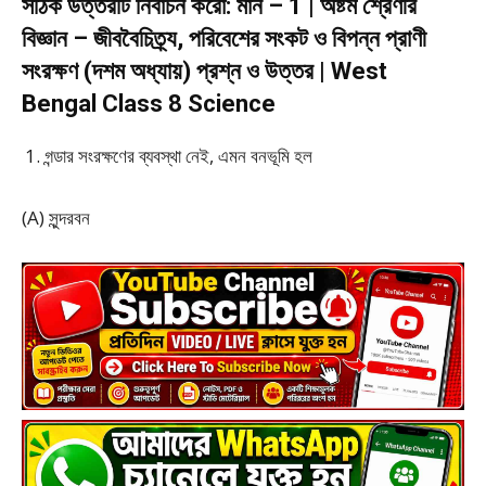
সঠিক উত্তরটি নির্বাচন করো: মান – 1 | অষ্টম শ্রেণীর
বিজ্ঞান – জীববৈচিত্র্য, পরিবেশের সংকট ও বিপন্ন প্রাণী
সংরক্ষণ (দশম অধ্যায়) প্রশ্ন ও উত্তর | West
Bengal Class 8 Science
গন্ডার সংরক্ষণের ব্যবস্থা নেই, এমন বনভূমি হল
(A) সুন্দরবন