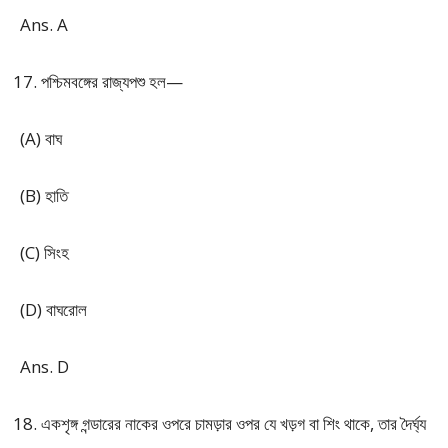
Ans. A
পশ্চিমবঙ্গের রাজ্যপশু হল—
(A) বাঘ
(B) হাতি
(C) সিংহ
(D) বাঘরোল
Ans. D
একশৃঙ্গ গন্ডারের নাকের ওপরে চামড়ার ওপর যে খড়গ বা শিং থাকে, তার দৈর্ঘ্য