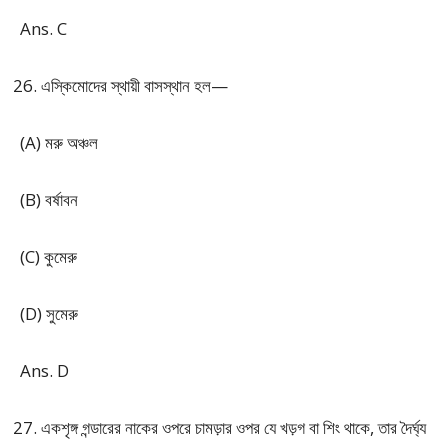
Ans. C
এস্কিমোদের স্থায়ী বাসস্থান হল—
(A) মরু অঞ্চল
(B) বর্ষাবন
(C) কুমেরু
(D) সুমেরু
Ans. D
একশৃঙ্গ গন্ডারের নাকের ওপরে চামড়ার ওপর যে খড়গ বা শিং থাকে, তার দৈর্ঘ্য