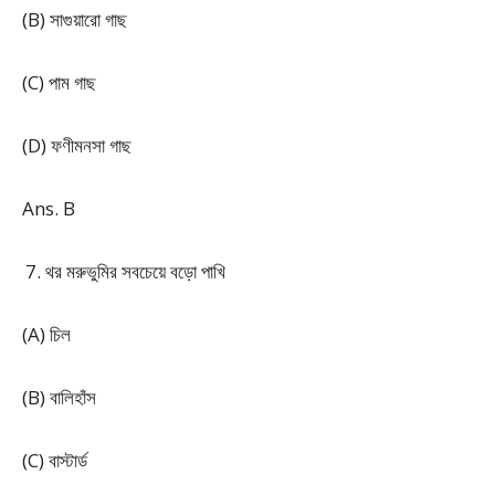
(B) সাগুয়ারো গাছ
(C) পাম গাছ
(D) ফণীমনসা গাছ
Ans. B
থর মরুভুমির সবচেয়ে বড়ো পাখি
(A) চিল
(B) বালিহাঁস
(C) বাস্টার্ড