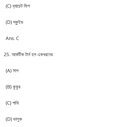
(C) হ্যাচেট ফিশ
(D) স্কুইড
Ans. C
আর্কটিক টার্ন হল একধরনের
(A) সাপ
(B) কুকুর
(C) পাখি
(D) ভালুক