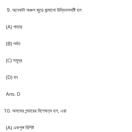
অনেকটা অঞ্চল জুড়ে জন্মানো উদ্ভিদসমষ্টি হল
(A) পাহাড়
(B) পর্বত
(C) সমুদ্র
(D) বন
Ans. D
অসমের গন্ডারের বিশেষত্ব হল, এরা
(A) একশৃঙ্গ বিশিষ্ট