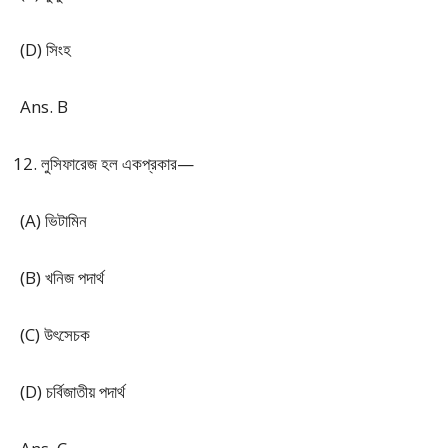
(D) সিংহ
Ans. B
লুসিফারেজ হল একপ্রকার—
(A) ভিটামিন
(B) খনিজ পদার্থ
(C) উৎসেচক
(D) চর্বিজাতীয় পদার্থ