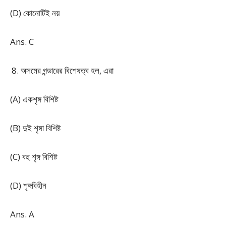
(D) কোনোটিই নয়
Ans. C
অসমের গন্ডারের বিশেষত্ব হল, এরা
(A) একশৃঙ্গ বিশিষ্ট
(B) দুই শৃঙ্গা বিশিষ্ট
(C) বহু শৃঙ্গ বিশিষ্ট
(D) শৃঙ্গবিহীন
Ans. A